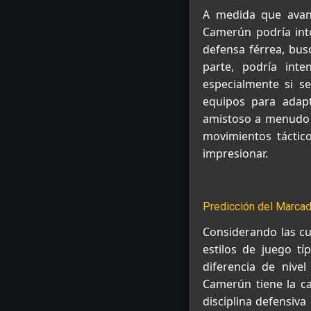
A medida que avance
Camerún podría inte
defensa férrea, busc
parte, podría int
especialmente si s
equipos para adapt
amistoso a menudo p
movimientos táctic
impresionar.
Predicción del Marcado
Considerando las cuo
estilos de juego tí
diferencia de nive
Camerún tiene la ca
disciplina defensiv