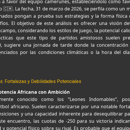
n a favor del equipo camerunés, estableciéndolo como favo
lo 🇨🇲. La fecha, 31 de marzo de 2026, se perfila como un
ados pongan a prueba sus estrategias y la forma física
íos. El objetivo de este análisis es ofrecer una visión d
campo, considerando los estilos de juego, la potencial calida
tácticas que este tipo de partidos amistosos suelen pre
0, sugiere una jornada de tarde donde la concentración
enciados por las condiciones climáticas o la hora del día
os: Fortalezas y Debilidades Potenciales
otencia Africana con Ambición
amente conocido como los “Leones Indomables”, po
tbol africano. Suelen caracterizarse por una notable forta
nsiciones y una capacidad inherente para desequilibrar pa
este encuentro, las cuotas de -250 para su victoria indic
y potencial físico sobre su rival. Es probable que el equ