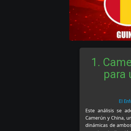
1. Came
para 
El En
Este análisis se a
Camerún y China, un
dinámicas de ambos 