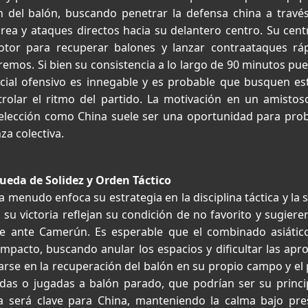
 del balón, buscando penetrar la defensa china a travé
área y ataques directos hacia su delantero centro. Su cen
or para recuperar balones y lanzar contraataques ráp
remos. Si bien su consistencia a lo largo de 90 minutos pu
cial ofensivo es innegable y es probable que busquen es
olar el ritmo del partido. La motivación en un amistos
elección como China suele ser una oportunidad para prob
za colectiva.
ueda de Solidez y Orden Táctico
a menudo enfoca su estrategia en la disciplina táctica y la 
su victoria reflejan su condición de no favorito y sugier
le ante Camerún. Es esperable que el combinado asiátic
pacto, buscando anular los espacios y dificultar las apro
arse en la recuperación del balón en su propio campo y el 
idas o jugadas a balón parado, que podrían ser su princi
ia será clave para China, manteniendo la calma bajo pr