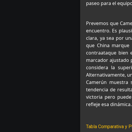
paseo para el equipo
Prevemos que Camerú
encuentro. Es plaus
clara, ya sea por un
que China marque u
contraataque bien e
marcador ajustado p
considera la super
Alternativamente, un
Camerún muestra su
tendencia de result
victoria pero puede
refleje esa dinámica.
Tabla Comparativa y P