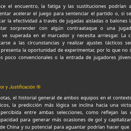
 el encuentro, la fatiga y las sustituciones podrían al
ntar acelerar el juego para sentenciar el partido o, si 
ar la efectividad a través de jugadas aisladas o balones 
entar sorprender con algún contraataque o una juga
e ve superada en el marcador y necesita arriesgar. La
arse a las circunstancias y realizar ajustes tácticos s
resenta la oportunidad de experimentar, por lo que no s
os poco convencionales o la entrada de jugadores jóven
r y Justificación 🎯
tas, el historial general de ambos equipos en el contexto
picos, la predicción más lógica se inclina hacia una vic
l percibida entre ambas selecciones, como reflejan las 
pacidad para generar más ocasiones de gol y capitalizar
a de China y su potencial para aguantar podrían hacer que 