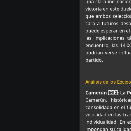
una clara inclinació
victoria en este due
que ambos seleccion
cara a futuros desaf
puede esperar en el 
las implicaciones 
encuentro, las 14:0
podrían verse influ
partido.
Análisis de los Equip
Camerún 🇨🇲: La P
Camerún, históric
consolidada en el fú
velocidad en las tra
individualidad. En 
impongan su calidad 