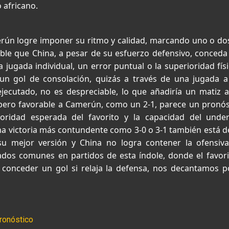
 africano.
n logre imponer su ritmo y calidad, marcando uno o dos 
ible que China, a pesar de su esfuerzo defensivo, conced
a jugada individual, un error puntual o la superioridad físi
n gol de consolación, quizás a través de una jugada 
jecutado, no es despreciable, lo que añadiría un matiz al
ero favorable a Camerún, como un 2-1, parece un pronós
ioridad esperada del favorito y la capacidad del unde
a victoria más contundente como 3-0 o 3-1 también está de
 mejor versión y China no logra contener la ofensiv
ados comunes en partidos de esta índole, donde el favori
 conceder un gol si relaja la defensa, nos decantamos 
ronóstico