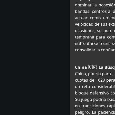
dominar la posesión
bandas, centros al 
actuar como un mot
velocidad de sus ext
ocasiones, su poten
temprana para contr
enfrentarse a una s
consolidar la confian
China 🇨🇳: La Búsq
China, por su parte, 
cuotas de +620 para 
un reto considerab
bloque defensivo com
Su juego podría bas
en transiciones ráp
peligro. La pacienc