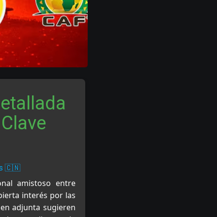
etallada
 Clave
s 🇨🇳
onal amistoso entre
erta interés por las
gen adjunta sugieren