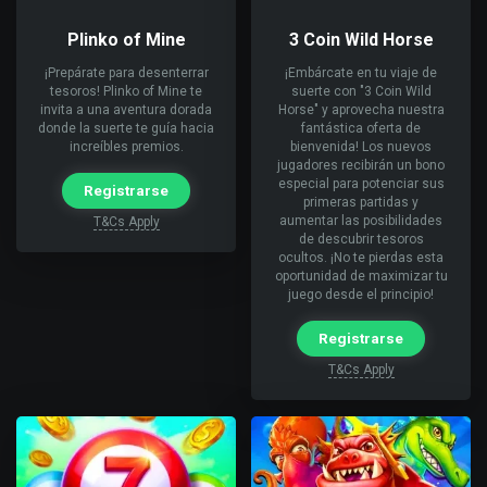
Plinko of Mine
3 Coin Wild Horse
¡Prepárate para desenterrar
¡Embárcate en tu viaje de
tesoros! Plinko of Mine te
suerte con "3 Coin Wild
invita a una aventura dorada
Horse" y aprovecha nuestra
donde la suerte te guía hacia
fantástica oferta de
increíbles premios.
bienvenida! Los nuevos
jugadores recibirán un bono
especial para potenciar sus
Registrarse
primeras partidas y
aumentar las posibilidades
T&Cs Apply
de descubrir tesoros
ocultos. ¡No te pierdas esta
oportunidad de maximizar tu
juego desde el principio!
Registrarse
T&Cs Apply