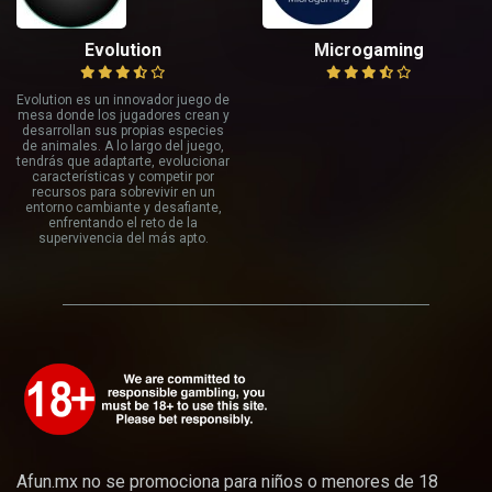
Evolution
Microgaming
Evolution es un innovador juego de
mesa donde los jugadores crean y
desarrollan sus propias especies
de animales. A lo largo del juego,
tendrás que adaptarte, evolucionar
características y competir por
recursos para sobrevivir en un
entorno cambiante y desafiante,
enfrentando el reto de la
supervivencia del más apto.
Afun.mx no se promociona para niños o menores de 18