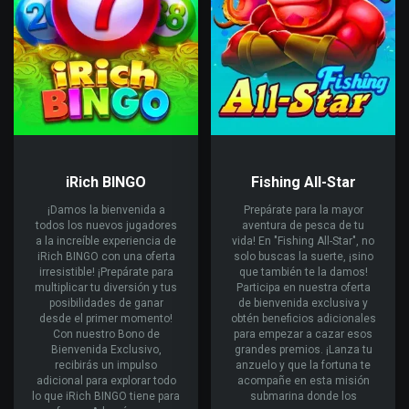
iRich BINGO
Fishing All-Star
¡Damos la bienvenida a
Prepárate para la mayor
todos los nuevos jugadores
aventura de pesca de tu
a la increíble experiencia de
vida! En "Fishing All-Star", no
iRich BINGO con una oferta
solo buscas la suerte, ¡sino
irresistible! ¡Prepárate para
que también te la damos!
multiplicar tu diversión y tus
Participa en nuestra oferta
posibilidades de ganar
de bienvenida exclusiva y
desde el primer momento!
obtén beneficios adicionales
Con nuestro Bono de
para empezar a cazar esos
Bienvenida Exclusivo,
grandes premios. ¡Lanza tu
recibirás un impulso
anzuelo y que la fortuna te
adicional para explorar todo
acompañe en esta misión
lo que iRich BINGO tiene para
submarina donde los