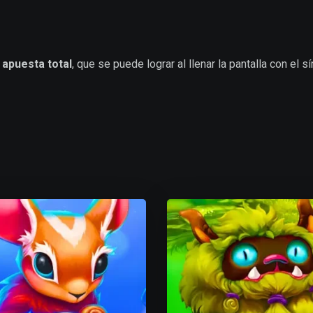
 apuesta total
, que se puede lograr al llenar la pantalla con el