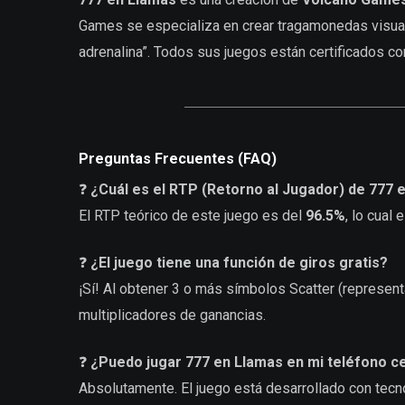
Games se especializa en crear tragamonedas visua
adrenalina”. Todos sus juegos están certificados co
Preguntas Frecuentes (FAQ)
❓
¿Cuál es el RTP (Retorno al Jugador) de 777 
El RTP teórico de este juego es del
96.5%
, lo cual
❓
¿El juego tiene una función de giros gratis?
¡Sí! Al obtener 3 o más símbolos Scatter (representa
multiplicadores de ganancias.
❓
¿Puedo jugar 777 en Llamas en mi teléfono ce
Absolutamente. El juego está desarrollado con tecn