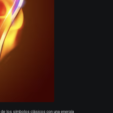
 de los símbolos clásicos con una energía