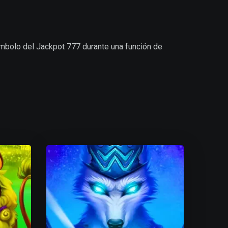
 símbolo del Jackpot 777 durante una función de