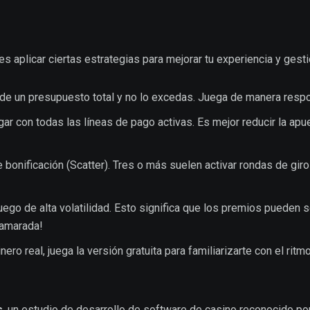
 aplicar ciertas estrategias para mejorar tu experiencia y gesti
ide un presupuesto total y no lo excedas. Juega de manera resp
ar con todas las líneas de pago activas. Es mejor reducir la apue
 bonificación (Scatter). Tres o más suelen activar rondas de giro
uego de alta volatilidad. Esto significa que los premios pueden
lamarada!
nero real, juega la versión gratuita para familiarizarte con el rit
s
, un estudio de desarrollo de software de casino reconocido po