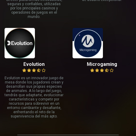
seguras y confiables, utilizadas
por los principales casinos y
operadores de juegos en el
mundo.
Evolution
Microgaming
Evolution es un innovador juego de
mesa donde los jugadores crean y
desarrollan sus propias especies
de animales. A lo largo del juego,
tendrás que adaptarte, evolucionar
características y competir por
recursos para sobrevivir en un
entorno cambiante y desafiante,
enfrentando el reto de la
supervivencia del más apto.