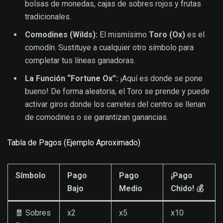
bolsas de monedas, cajas de sobres rojos y frutas
tradicionales.
Comodines (Wilds):
El mismísimo
Toro (Ox)
es el
comodín. Sustituye a cualquier otro símbolo para
completar tus líneas ganadoras.
La Función “Fortune Ox”:
¡Aquí es donde se pone
bueno! De forma aleatoria, el Toro se prende y puede
activar giros donde los carretes del centro se llenan
de comodines o se garantizan ganancias.
Tabla de Pagos (Ejemplo Aproximado)
Símbolo
Pago
Pago
¡Pago
Bajo
Medio
Chido! 💰
🧧 Sobres
x2
x5
x10