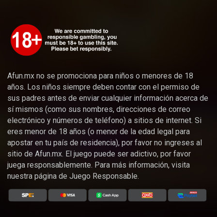
Afun.mx no se promociona para niños o menores de 18
años. Los niños siempre deben contar con el permiso de
sus padres antes de enviar cualquier información acerca de
sí mismos (como sus nombres, direcciones de correo
electrónico y números de teléfono) a sitios de internet. Si
eres menor de 18 años (o menor de la edad legal para
apostar en tu país de residencia), por favor no ingreses al
sitio de Afun.mx. El juego puede ser adictivo, por favor
juega responsablemente. Para más información, visita
nuestra página de Juego Responsable.