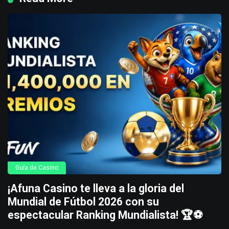
Guía de Casino
¡Afuna Casino te lleva a la gloria del
Mundial de Fútbol 2026 con su
espectacular Ranking Mundialista! 🏆⚽