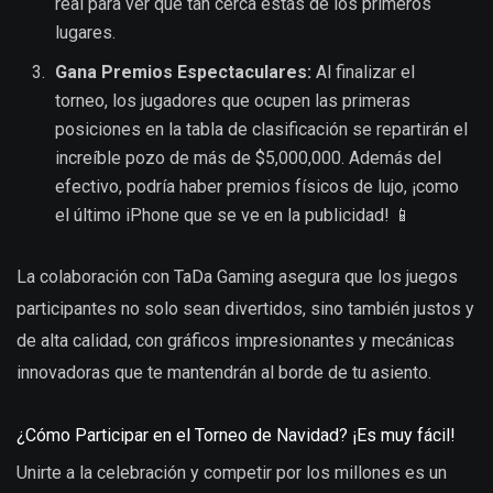
real para ver qué tan cerca estás de los primeros
lugares.
Gana Premios Espectaculares:
Al finalizar el
torneo, los jugadores que ocupen las primeras
posiciones en la tabla de clasificación se repartirán el
increíble pozo de más de $5,000,000. Además del
efectivo, podría haber premios físicos de lujo, ¡como
el último iPhone que se ve en la publicidad! 📱
La colaboración con TaDa Gaming asegura que los juegos
participantes no solo sean divertidos, sino también justos y
de alta calidad, con gráficos impresionantes y mecánicas
innovadoras que te mantendrán al borde de tu asiento.
¿Cómo Participar en el Torneo de Navidad? ¡Es muy fácil!
Unirte a la celebración y competir por los millones es un