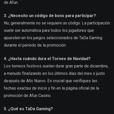
de Afun.
3. ¿Necesito un código de bono para participar?
No, generalmente no se requiere un código. La participación
suele ser automática para todos los jugadores que
apuesten en los juegos seleccionados de TaDa Gaming
durante el período de la promoción.
4. ¿Hasta cuándo dura el Torneo de Navidad?
Los torneos festivos suelen durar gran parte de diciembre,
a menudo finalizando en los últimos días del mes o justo
después de Año Nuevo. Es crucial que verifiques las
fechas exactas de inicio y fin en la página oficial de la
promoción de Afun Casino.
5. ¿Qué es TaDa Gaming?