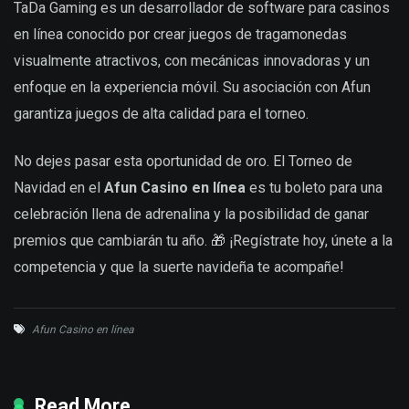
TaDa Gaming es un desarrollador de software para casinos
en línea conocido por crear juegos de tragamonedas
visualmente atractivos, con mecánicas innovadoras y un
enfoque en la experiencia móvil. Su asociación con Afun
garantiza juegos de alta calidad para el torneo.
No dejes pasar esta oportunidad de oro. El Torneo de
Navidad en el
Afun Casino en línea
es tu boleto para una
celebración llena de adrenalina y la posibilidad de ganar
premios que cambiarán tu año. 🎁 ¡Regístrate hoy, únete a la
competencia y que la suerte navideña te acompañe!
Afun Casino en línea
Read More