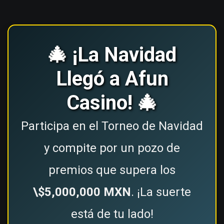
🎄 ¡La Navidad
Llegó a Afun
Casino! 🎄
Participa en el Torneo de Navidad
y compite por un pozo de
premios que supera los
\$5,000,000 MXN
. ¡La suerte
está de tu lado!