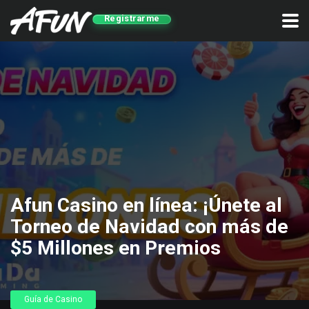
Registrarme
Afun Casino en línea: ¡Únete al
Torneo de Navidad con más de
$5 Millones en Premios
Guía de Casino