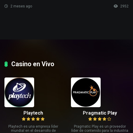
2 meses ago
2952
Casino en Vivo
Playtech
Pragmatic Play
Playtech es una empresa líder
Pragmatic Play es un proveedor
mundial en el desarrollo de
líder de contenido para la industria