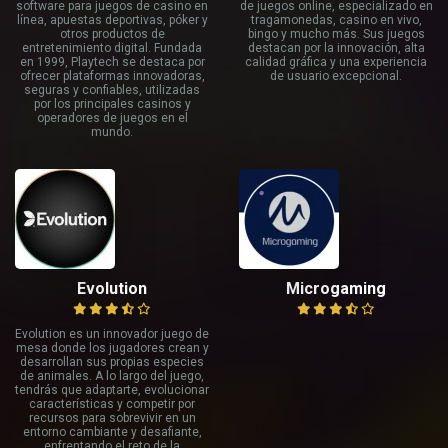
software para juegos de casino en
de juegos online, especializado en
línea, apuestas deportivas, póker y
tragamonedas, casino en vivo,
otros productos de
bingo y mucho más. Sus juegos
entretenimiento digital. Fundada
destacan por la innovación, alta
en 1999, Playtech se destaca por
calidad gráfica y una experiencia
ofrecer plataformas innovadoras,
de usuario excepcional.
seguras y confiables, utilizadas
por los principales casinos y
operadores de juegos en el
mundo.
Evolution
Microgaming
Evolution es un innovador juego de
mesa donde los jugadores crean y
desarrollan sus propias especies
de animales. A lo largo del juego,
tendrás que adaptarte, evolucionar
características y competir por
recursos para sobrevivir en un
entorno cambiante y desafiante,
enfrentando el reto de la