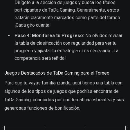
Dirígete a la sección de juegos y busca los títulos
participantes de TaDa Gaming. Generalmente, estos
estarán claramente marcados como parte del torneo.
¡Cada giro cuenta!
Paso 4: Monitorea tu Progreso:
No olvides revisar
la tabla de clasificación con regularidad para ver tu
progreso y ajustar tu estrategia si es necesario. ¡La
competencia será reñida!
Juegos Destacados de TaDa Gaming para el Torneo
Para que te vayas familiarizando, aquí tienes una tabla con
algunos de los tipos de juegos que podrías encontrar de
TaDa Gaming, conocidos por sus temáticas vibrantes y sus
generosas funciones de bonificación.