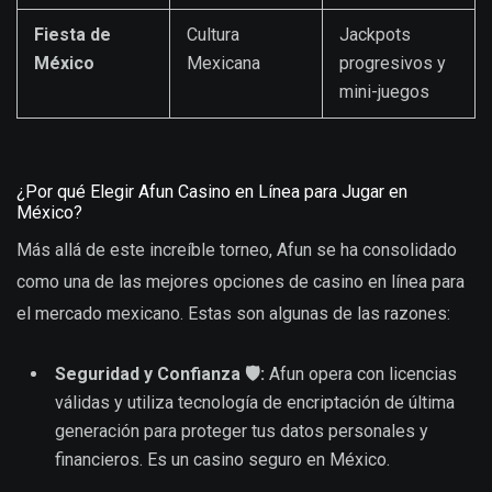
Fiesta de
Cultura
Jackpots
México
Mexicana
progresivos y
mini-juegos
¿Por qué Elegir Afun Casino en Línea para Jugar en
México?
Más allá de este increíble torneo, Afun se ha consolidado
como una de las mejores opciones de casino en línea para
el mercado mexicano. Estas son algunas de las razones:
Seguridad y Confianza 🛡️:
Afun opera con licencias
válidas y utiliza tecnología de encriptación de última
generación para proteger tus datos personales y
financieros. Es un casino seguro en México.