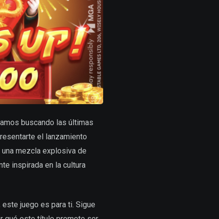
tamos buscando las últimas
resentarte el lanzamiento
on una mezcla explosiva de
te inspirada en la cultura
este juego es para ti. Sigue
r qué este título promete ser