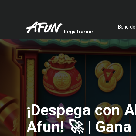
Bono de 
Registrarme
¡Despega con A
Afun! 🚀 | Gana