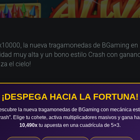
 x10000, la nueva tragamonedas de BGaming en 
lidad muy alta y un bono estilo Crash con ganan
za el cielo!
 ¡DESPEGA HACIA LA FORTUNA! 
escubre la nueva tragamonedas de BGaming con mecánica esti
rash”. Elige tu cohete, activa multiplicadores masivos y gana ha
10,490x
tu apuesta en una cuadrícula de 5×3.