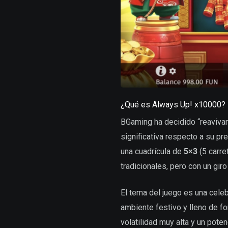
¿Qué es Always Up! x10000?
BGaming ha decidido “reavivar
significativa respecto a su pr
una cuadrícula de
5×3
(5 carre
tradicionales, pero con un gir
El tema del juego es una celeb
ambiente festivo y lleno de fo
volatilidad muy alta y un pote