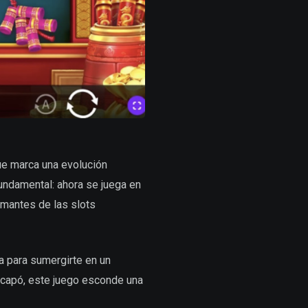
ue marca una evolución
fundamental: ahora se juega en
 amantes de las slots
da para sumergirte en un
l capó, este juego esconde una