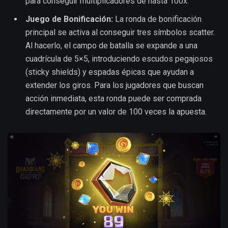
para conseguir multiplicadores de hasta 100x.
Juego de Bonificación:
La ronda de bonificación
principal se activa al conseguir tres símbolos scatter.
Al hacerlo, el campo de batalla se expande a una
cuadrícula de 5×5, introduciendo escudos pegajosos
(sticky shields) y espadas épicas que ayudan a
extender los giros. Para los jugadores que buscan
acción inmediata, esta ronda puede ser comprada
directamente por un valor de 100 veces la apuesta.