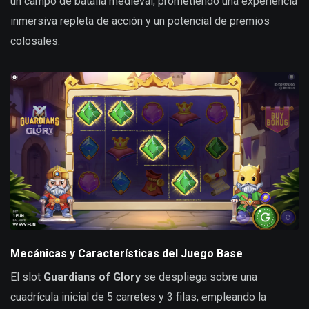
un campo de batalla medieval, prometiendo una experiencia
inmersiva repleta de acción y un potencial de premios
colosales.
Mecánicas y Características del Juego Base
El slot
Guardians of Glory
se despliega sobre una
cuadrícula inicial de 5 carretes y 3 filas, empleando la