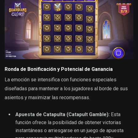
Ronda de Bonificación y Potencial de Ganancia
La emoción se intensifica con funciones especiales
diseñadas para mantener a los jugadores al borde de sus
asientos y maximizar las recompensas.
Apuesta de Catapulta (Catapult Gamble):
Esta
función ofrece la posibilidad de obtener victorias
instantáneas o arriesgarse en un juego de apuesta