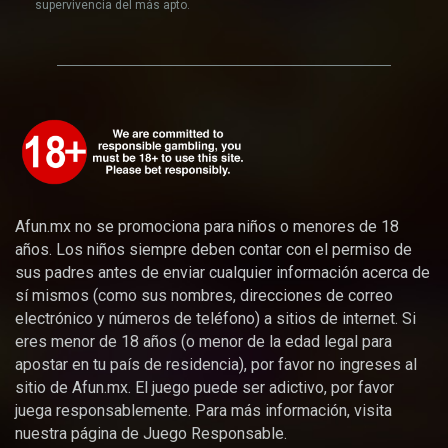
supervivencia del más apto.
Afun.mx no se promociona para niños o menores de 18
años. Los niños siempre deben contar con el permiso de
sus padres antes de enviar cualquier información acerca de
sí mismos (como sus nombres, direcciones de correo
electrónico y números de teléfono) a sitios de internet. Si
eres menor de 18 años (o menor de la edad legal para
apostar en tu país de residencia), por favor no ingreses al
sitio de Afun.mx. El juego puede ser adictivo, por favor
juega responsablemente. Para más información, visita
nuestra página de Juego Responsable.