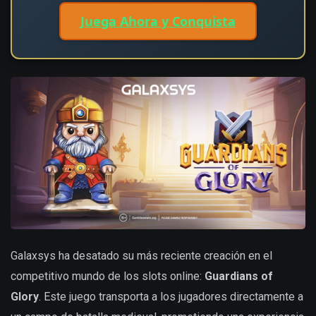
Juega Ahora y Conquista
Galaxsys ha desatado su más reciente creación en el
competitivo mundo de los slots online:
Guardians of
Glory
. Este juego transporta a los jugadores directamente a