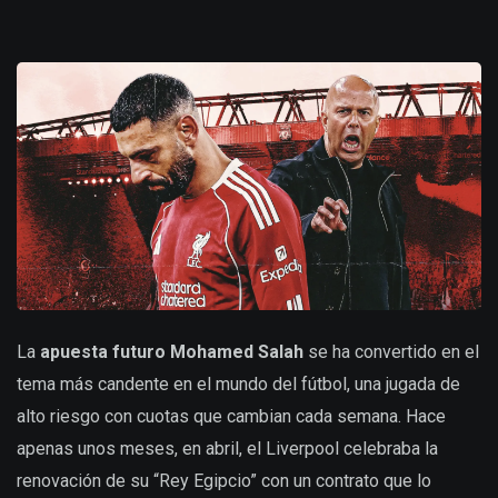
La
apuesta futuro Mohamed Salah
se ha convertido en el
tema más candente en el mundo del fútbol, una jugada de
alto riesgo con cuotas que cambian cada semana. Hace
apenas unos meses, en abril, el Liverpool celebraba la
renovación de su “Rey Egipcio” con un contrato que lo