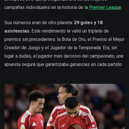
campañas individuales en la historia de la
Premier League
.
Sus números eran de otro planeta:
29 goles y 18
asistencias
. Este rendimiento le valió un triplete de
premios sin precedentes: la Bota de Oro, el Premio al Mejor
Creador de Juego y el Jugador de la Temporada. Era, sin
lugar a dudas, el jugador más decisivo del campeonato, una
apuesta segura que garantizaba ganancias en cada partido.