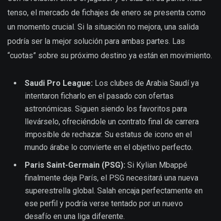
tenso, el mercado de fichajes de enero se presenta como
un momento crucial. Si la situación no mejora, una salida
podría ser la mejor solución para ambas partes. Las
“cuotas” sobre su próximo destino ya están en movimiento.
Saudi Pro League:
Los clubes de Arabia Saudí ya
intentaron ficharlo en el pasado con ofertas
astronómicas. Siguen siendo los favoritos para
llevárselo, ofreciéndole un contrato final de carrera
imposible de rechazar. Su estatus de icono en el
mundo árabe lo convierte en el objetivo perfecto.
Paris Saint-Germain (PSG):
Si Kylian Mbappé
finalmente deja París, el PSG necesitará una nueva
superestrella global. Salah encaja perfectamente en
ese perfil y podría verse tentado por un nuevo
desafío en una liga diferente.