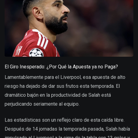
El Giro Inesperado: ¿Por Qué la Apuesta ya no Paga?
Lamentablemente para el Liverpool, esa apuesta de alto
riesgo ha dejado de dar sus frutos esta temporada. El
dramático bajón en la productividad de Salah está
perjudicando seriamente al equipo.
Las estadísticas son un reflejo claro de esta caída libre.
Después de 14 jornadas la temporada pasada, Salah había
impulsado al Liverpool a la cima de la tabla con 13 goles y