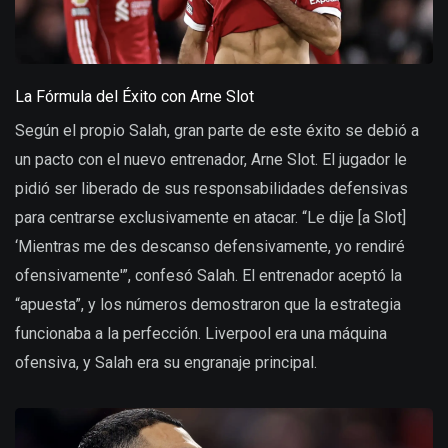
La Fórmula del Éxito con Arne Slot
Según el propio Salah, gran parte de este éxito se debió a
un pacto con el nuevo entrenador, Arne Slot. El jugador le
pidió ser liberado de sus responsabilidades defensivas
para centrarse exclusivamente en atacar. “Le dije [a Slot]
‘Mientras me des descanso defensivamente, yo rendiré
ofensivamente'”, confesó Salah. El entrenador aceptó la
“apuesta”, y los números demostraron que la estrategia
funcionaba a la perfección. Liverpool era una máquina
ofensiva, y Salah era su engranaje principal.