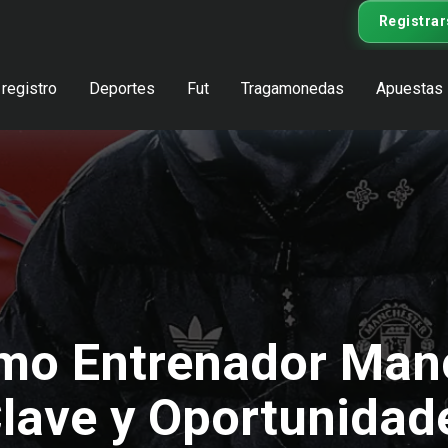
Registrar
registro
Deportes
Fut
Tragamonedas
Apuestas
mo Entrenador Manc
Clave y Oportunidad