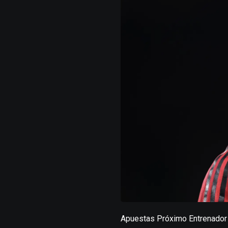
Apuestas Próximo Entrenador 