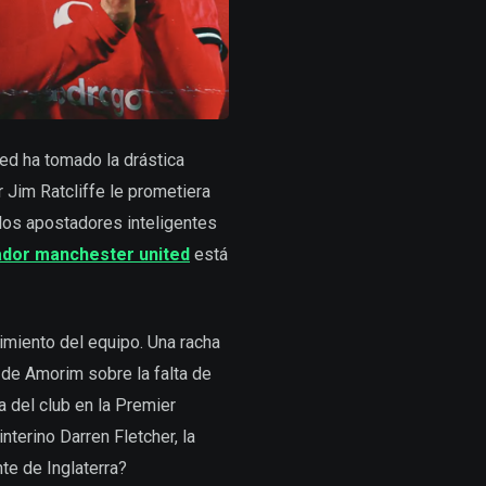
ted ha tomado la drástica
Jim Ratcliffe le prometiera
 los apostadores inteligentes
ador manchester united
está
imiento del equipo. Una racha
 de Amorim sobre la falta de
ia del club en la Premier
terino Darren Fletcher, la
te de Inglaterra?