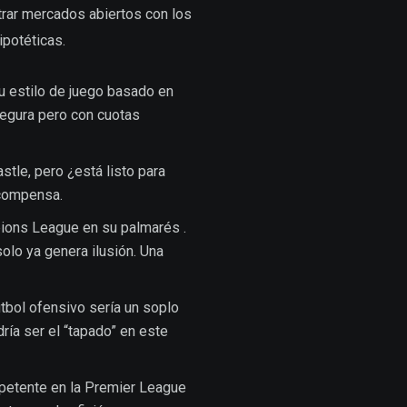
trar mercados abiertos con los
ipotéticas.
u estilo de juego basado en
segura pero con cuotas
tle, pero ¿está listo para
ecompensa.
ions League en su palmarés .
olo ya genera ilusión. Una
útbol ofensivo sería un soplo
ría ser el “tapado” en este
mpetente en la Premier League