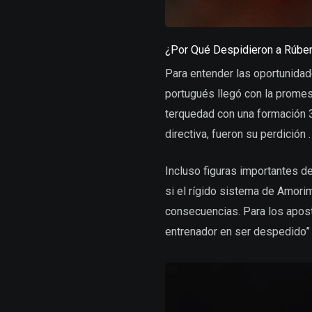
¿Por Qué Despidieron a Rúbe
Para entender las oportunidad
portugués llegó con la promesa
terquedad con una formación 3-
directiva, fueron su perdición .
Incluso figuras importantes d
si el rígido sistema de Amorim 
consecuencias. Para los apost
entrenador en ser despedido” 