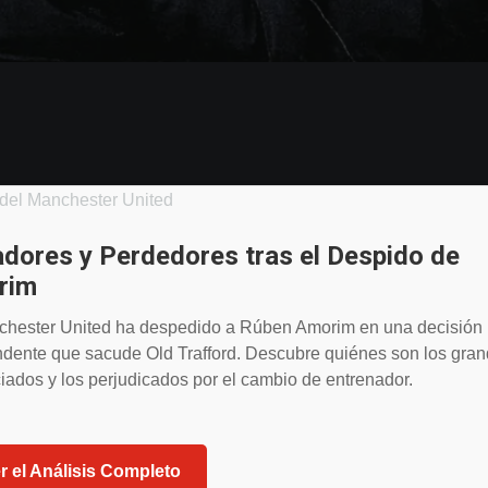
dores y Perdedores tras el Despido de
rim
chester United ha despedido a Rúben Amorim en una decisión
ndente que sacude Old Trafford. Descubre quiénes son los gra
iados y los perjudicados por el cambio de entrenador.
r el Análisis Completo