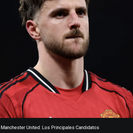
Manchester United: Los Principales Candidatos