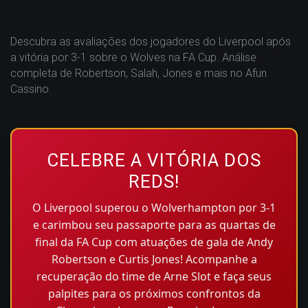
Descubra as avaliações dos jogadores do Liverpool após
a vitória por 3-1 sobre o Wolves na FA Cup. Análise
completa de Robertson, Salah, Jones e mais no Afun
Cassino.
CELEBRE A VITÓRIA DOS
REDS!
O Liverpool superou o Wolverhampton por 3-1
e carimbou seu passaporte para as quartas de
final da FA Cup com atuações de gala de Andy
Robertson e Curtis Jones! Acompanhe a
recuperação do time de Arne Slot e faça seus
palpites para os próximos confrontos da