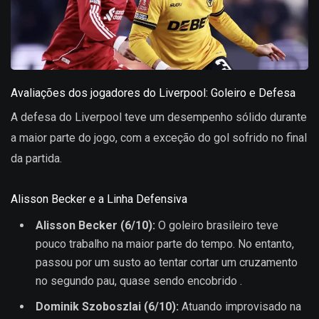
Avaliações dos jogadores do Liverpool: Goleiro e Defesa
A defesa do Liverpool teve um desempenho sólido durante
a maior parte do jogo, com a exceção do gol sofrido no final
da partida.
Alisson Becker e a Linha Defensiva
Alisson Becker (6/10):
O goleiro brasileiro teve
pouco trabalho na maior parte do tempo. No entanto,
passou por um susto ao tentar cortar um cruzamento
no segundo pau, quase sendo encobrido .
Dominik Szoboszlai (6/10):
Atuando improvisado na