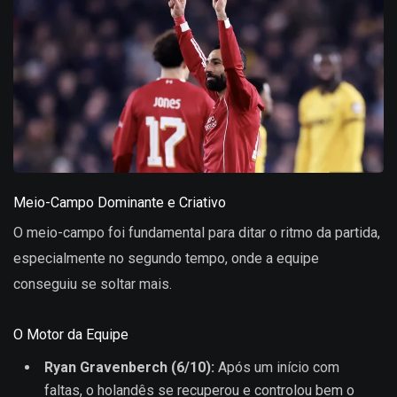
Meio-Campo Dominante e Criativo
O meio-campo foi fundamental para ditar o ritmo da partida,
especialmente no segundo tempo, onde a equipe
conseguiu se soltar mais.
O Motor da Equipe
Ryan Gravenberch (6/10):
Após um início com
faltas, o holandês se recuperou e controlou bem o