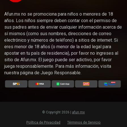
Afun.mx no se promociona para niños o menores de 18
años. Los niños siempre deben contar con el permiso de
sus padres antes de enviar cualquier información acerca de
sí mismos (como sus nombres, direcciones de correo
electrónico y números de teléfono) a sitios de internet. Si
eres menor de 18 años (o menor de la edad legal para
apostar en tu país de residencia), por favor no ingreses al
sitio de Afun.mx. El juego puede ser adictivo, por favor
juega responsablemente. Para más información, visita
nuestra página de Juego Responsable.
© Copyright 2026 |
afun mx
Política de Privacidad
Términos de Servicio