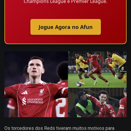
Champions League e Premier League.
Jogue Agora no Afun
Os torcedores dos Reds tiveram muitos motivos para