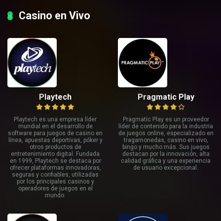
Casino en Vivo
Playtech
Pragmatic Play
Playtech es una empresa líder
Pragmatic Play es un proveedor
mundial en el desarrollo de
líder de contenido para la industria
software para juegos de casino en
de juegos online, especializado en
línea, apuestas deportivas, póker y
tragamonedas, casino en vivo,
otros productos de
bingo y mucho más. Sus juegos
entretenimiento digital. Fundada
destacan por la innovación, alta
en 1999, Playtech se destaca por
calidad gráfica y una experiencia
ofrecer plataformas innovadoras,
de usuario excepcional.
seguras y confiables, utilizadas
por los principales casinos y
operadores de juegos en el
mundo.