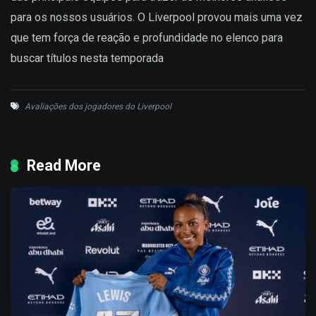
para os nossos usuários. O Liverpool provou mais uma vez
que tem força de reação e profundidade no elenco para
buscar títulos nesta temporada
Avaliações dos jogadores do Liverpool
Read More