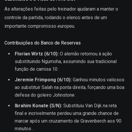
As alterações feitas pelo treinador ajudaram a manter o
controle da partida, rodando o elenco antes de um
importante compromisso europeu.
Contribuições do Banco de Reservas
Florian Wirtz (6/10):
O alemão retornou à ação
substituindo Ngumoha, assumindo sua tradicional
função de camisa 10 .
Jeremie Frimpong (6/10):
Ganhou minutos valiosos
ao substituir Salah na ponta direita, forçando uma boa
defesa do goleiro Johnstone .
Ibrahim Konate (S/N):
Substituiu Van Dijk na reta
final e incrivelmente perdeu uma grande chance de
marcar após um cruzamento de Gravenberch aos 90
minutos .