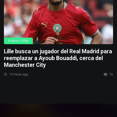
Análisis Fútbol
Lille busca un jugador del Real Madrid para
reemplazar a Ayoub Bouaddi, cerca del
Manchester City
19 horas ago
76