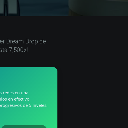
der Dream Drop de
sta 7,500x!
s redes en una
ios en efectivo
progresivos de 5 niveles.