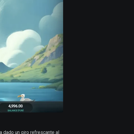
a dado un giro refrescante al