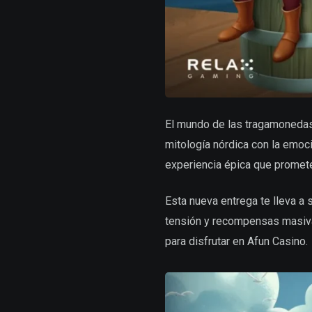
El mundo de las tragamonedas 
mitología nórdica con la emoci
experiencia épica que promete 
Esta nueva entrega te lleva a 
tensión y recompensas masiva
para disfrutar en Afun Casino.