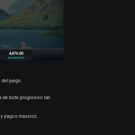
 del juego:
a de bote progresivo tan
 y pagos masivos .