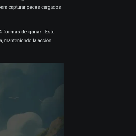
 para capturar peces cargados
4 formas de ganar
. Esto
a, manteniendo la acción