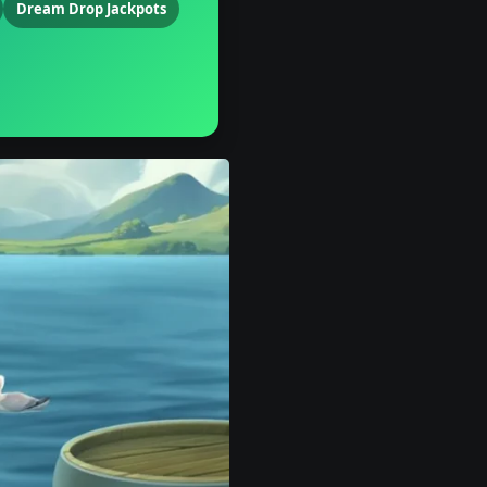
Dream Drop Jackpots