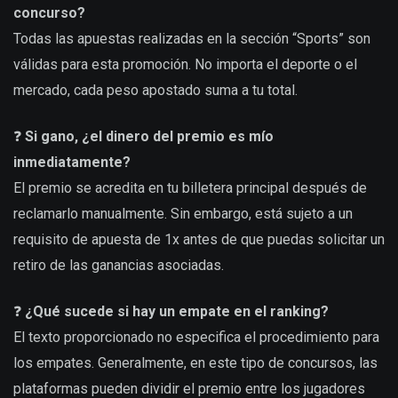
concurso?
Todas las apuestas realizadas en la sección “Sports” son
válidas para esta promoción. No importa el deporte o el
mercado, cada peso apostado suma a tu total.
❓
Si gano, ¿el dinero del premio es mío
inmediatamente?
El premio se acredita en tu billetera principal después de
reclamarlo manualmente. Sin embargo, está sujeto a un
requisito de apuesta de 1x antes de que puedas solicitar un
retiro de las ganancias asociadas.
❓
¿Qué sucede si hay un empate en el ranking?
El texto proporcionado no especifica el procedimiento para
los empates. Generalmente, en este tipo de concursos, las
plataformas pueden dividir el premio entre los jugadores