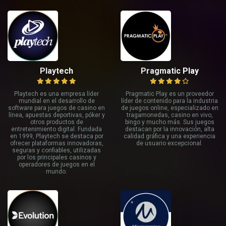
Playtech
Pragmatic Play
Playtech es una empresa líder
Pragmatic Play es un proveedor
mundial en el desarrollo de
líder de contenido para la industria
software para juegos de casino en
de juegos online, especializado en
línea, apuestas deportivas, póker y
tragamonedas, casino en vivo,
otros productos de
bingo y mucho más. Sus juegos
entretenimiento digital. Fundada
destacan por la innovación, alta
en 1999, Playtech se destaca por
calidad gráfica y una experiencia
ofrecer plataformas innovadoras,
de usuario excepcional.
seguras y confiables, utilizadas
por los principales casinos y
operadores de juegos en el
mundo.