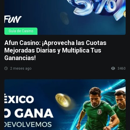
Guía de Casino
Afun Casino: ¡Aprovecha las Cuotas
Mejoradas Diarias y Multiplica Tus
Ganancias!
2 meses ago
3460