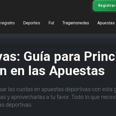
Registrar
registro
Deportes
Fut
Tragamonedas
Apuestas
as: Guía para Princ
 en las Apuestas
sar las cuotas en apuestas deportivas con esta 
as y aprovecharlas a tu favor. Todo lo que neces
as deportivas.