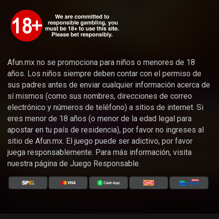
Afun.mx no se promociona para niños o menores de 18
años. Los niños siempre deben contar con el permiso de
sus padres antes de enviar cualquier información acerca de
sí mismos (como sus nombres, direcciones de correo
electrónico y números de teléfono) a sitios de internet. Si
eres menor de 18 años (o menor de la edad legal para
apostar en tu país de residencia), por favor no ingreses al
sitio de Afun.mx. El juego puede ser adictivo, por favor
juega responsablemente. Para más información, visita
nuestra página de Juego Responsable.