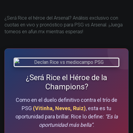
¿Será Rice el héroe del Arsenal? Análisis exclusivo con
cuotas en vivo y pronóstico para PSG vs Arsenal. ¡Juega
torneos en afun.mx mientras esperas!
¿Será Rice el Héroe de la
Champions?
Como en el duelo definitivo contra el trío de
PSG
(Vitinha, Neves, Ruiz)
, esta es tu
oportunidad para brillar. Rice lo define:
“Es la
oportunidad más bella”
.