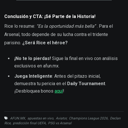
Conclusión y CTA: ¡Sé Parte de la Historia!
Rice lo resume:
“Es la oportunidad más bella”
. Para el
Arsenal, todo depende de su lucha contra el tridente
parisino.
¿Será Rice el héroe?
¡No te lo pierdas!
Sigue la final en vivo con análisis
exclusivos en afun.mx.
Juega Inteligente
: Antes del pitazo inicial,
demuestra tu pericia en el
Daily Tournament
.
¡Desbloquea bonos
aquí
!
AFUN.MX
,
apuestas en vivo
,
Aviator
,
Champions League 2026
,
Declan
Rice
,
predicción final UEFA
,
PSG vs Arsenal