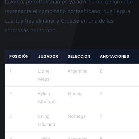
favorita, pero Deschamps ya advirtió del peligro que
representa el combinado norteafricano, que llega a
cuartos tras eliminar a Croacia en una de las
sorpresas del torneo.
POSICIÓN
JUGADOR
SELECCIÓN
ANOTACIONES
1
Lionel
Argentina
8
Messi
2
Kylian
Francia
7
Mbappé
2
Erling
Noruega
7
Haaland
4
Julián
Argentina
5