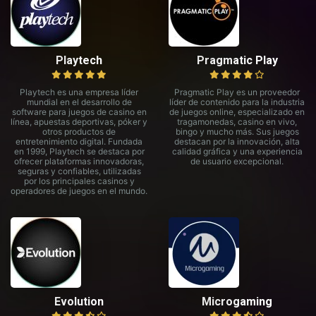
Playtech
Pragmatic Play
Playtech es una empresa líder
Pragmatic Play es un proveedor
mundial en el desarrollo de
líder de contenido para la industria
software para juegos de casino en
de juegos online, especializado en
línea, apuestas deportivas, póker y
tragamonedas, casino en vivo,
otros productos de
bingo y mucho más. Sus juegos
entretenimiento digital. Fundada
destacan por la innovación, alta
en 1999, Playtech se destaca por
calidad gráfica y una experiencia
ofrecer plataformas innovadoras,
de usuario excepcional.
seguras y confiables, utilizadas
por los principales casinos y
operadores de juegos en el mundo.
Evolution
Microgaming