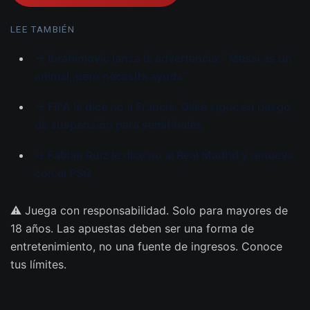
LEE TAMBIÉN
→ Ibrahimovic lanza la advertencia: “Messi es un
animal, pero necesita ayuda”
→ FIFA le dice no a Francia: Olise sigue en riesgo
de suspensión para semifinales
→ Fabián Ruiz le dice no al Real Madrid y renueva
con el PSG
⚠️ Juega con responsabilidad. Solo para mayores de
18 años. Las apuestas deben ser una forma de
entretenimiento, no una fuente de ingresos. Conoce
tus límites.