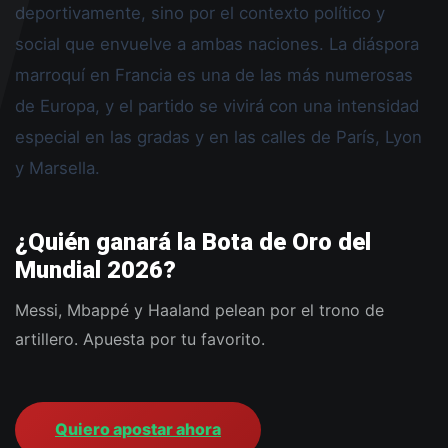
deportivamente, sino por el contexto político y
social que envuelve a ambas naciones. La diáspora
marroquí en Francia es una de las más numerosas
de Europa, y el partido se vivirá con una intensidad
especial en las gradas y en las calles de París, Lyon
y Marsella.
¿Quién ganará la Bota de Oro del
Mundial 2026?
Messi, Mbappé y Haaland pelean por el trono de
artillero. Apuesta por tu favorito.
Quiero apostar ahora