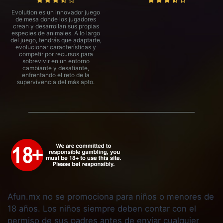
Evolution es un innovador juego
de mesa donde los jugadores
crean y desarrollan sus propias
especies de animales. A lo largo
del juego, tendrás que adaptarte,
evolucionar características y
competir por recursos para
sobrevivir en un entorno
cambiante y desafiante,
enfrentando el reto de la
supervivencia del más apto.
Afun.mx no se promociona para niños o menores de
18 años. Los niños siempre deben contar con el
permiso de sus padres antes de enviar cualquier