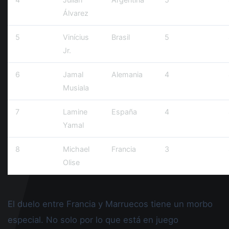
Álvarez
5
Vinícius
Brasil
5
Jr.
6
Jamal
Alemania
4
Musiala
7
Lamine
España
4
Yamal
8
Michael
Francia
3
Olise
El duelo entre Francia y Marruecos tiene un morbo
especial. No solo por lo que está en juego