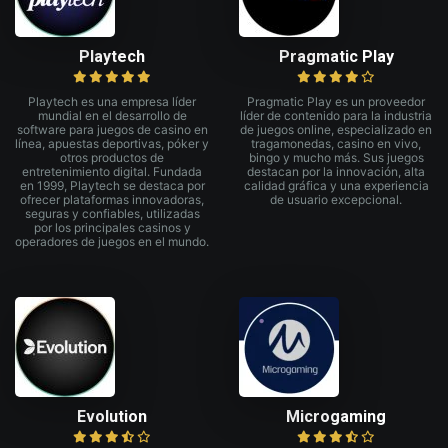
Playtech
Pragmatic Play
Playtech es una empresa líder
Pragmatic Play es un proveedor
mundial en el desarrollo de
líder de contenido para la industria
software para juegos de casino en
de juegos online, especializado en
línea, apuestas deportivas, póker y
tragamonedas, casino en vivo,
otros productos de
bingo y mucho más. Sus juegos
entretenimiento digital. Fundada
destacan por la innovación, alta
en 1999, Playtech se destaca por
calidad gráfica y una experiencia
ofrecer plataformas innovadoras,
de usuario excepcional.
seguras y confiables, utilizadas
por los principales casinos y
operadores de juegos en el mundo.
Evolution
Microgaming