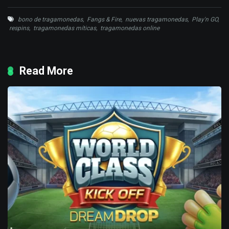
bono de tragamonedas
,
Fangs & Fire
,
nuevas tragamonedas
,
Play'n GO
,
respins
,
tragamonedas míticas
,
tragamonedas online
Read More