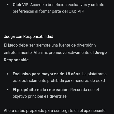
Club VIP
: Accede a beneficios exclusivos y un trato
preferencial al formar parte del Club VIP.
Juega con Responsabilidad
El juego debe ser siempre una fuente de diversión y
entretenimiento. Afun.mx promueve activamente el
Juego
Responsable
.
Exclusivo para mayores de 18 años
: La plataforma
está estrictamente prohibida para menores de edad.
El propósito es la recreación
: Recuerda que el
objetivo principal es divertirse.
Ahora estás preparado para sumergirte en el apasionante