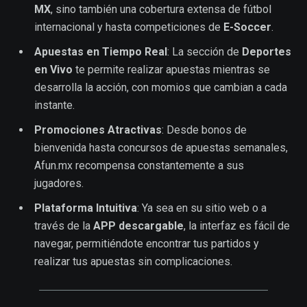
MX
, sino también una cobertura extensa de fútbol
internacional y hasta competiciones de
E-Soccer
.
Apuestas en Tiempo Real
: La sección de
Deportes
en Vivo
te permite realizar apuestas mientras se
desarrolla la acción, con momios que cambian a cada
instante.
Promociones Atractivas
: Desde bonos de
bienvenida hasta concursos de apuestas semanales,
Afun.mx recompensa constantemente a sus
jugadores.
Plataforma Intuitiva
: Ya sea en su sitio web o a
través de la
APP descargable
, la interfaz es fácil de
navegar, permitiéndote encontrar tus partidos y
realizar tus apuestas sin complicaciones.