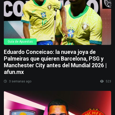
Guía de Apuestas
Eduardo Conceicao: la nueva joya de
Palmeiras que quieren Barcelona, PSG y
Manchester City antes del Mundial 2026 |
afun.mx
3 semanas ago
523