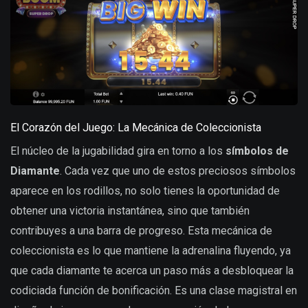
El Corazón del Juego: La Mecánica de Coleccionista
El núcleo de la jugabilidad gira en torno a los
símbolos de
Diamante
. Cada vez que uno de estos preciosos símbolos
aparece en los rodillos, no solo tienes la oportunidad de
obtener una victoria instantánea, sino que también
contribuyes a una barra de progreso. Esta mecánica de
coleccionista es lo que mantiene la adrenalina fluyendo, ya
que cada diamante te acerca un paso más a desbloquear la
codiciada función de bonificación. Es una clase magistral en