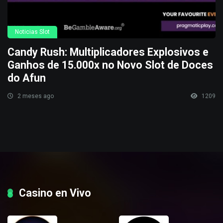
Noticias Slot
Candy Rush: Multiplicadores Explosivos e
Ganhos de 15.000x no Novo Slot de Doces
do Afun
2 meses ago
1209
Casino en Vivo