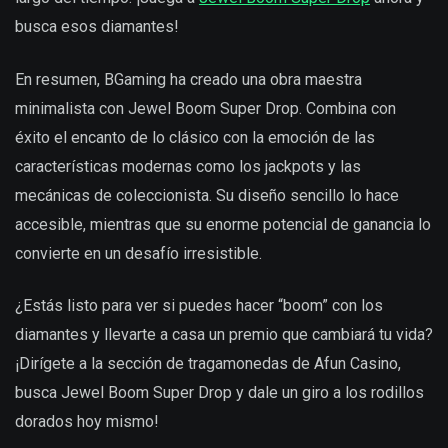
busca esos diamantes!
En resumen, BGaming ha creado una obra maestra
minimalista con Jewel Boom Super Drop. Combina con
éxito el encanto de lo clásico con la emoción de las
características modernas como los jackpots y las
mecánicas de coleccionista. Su diseño sencillo lo hace
accesible, mientras que su enorme potencial de ganancia lo
convierte en un desafío irresistible.
¿Estás listo para ver si puedes hacer “boom” con los
diamantes y llevarte a casa un premio que cambiará tu vida?
¡Dirígete a la sección de tragamonedas de Afun Casino,
busca Jewel Boom Super Drop y dale un giro a los rodillos
dorados hoy mismo!