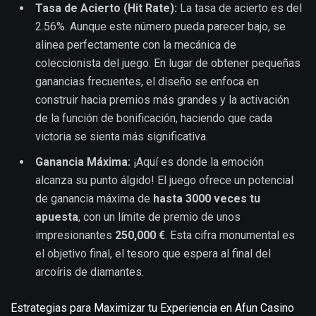
Tasa de Acierto (Hit Rate):
La tasa de acierto es del
2.56%. Aunque este número pueda parecer bajo, se
alinea perfectamente con la mecánica de
coleccionista del juego. En lugar de obtener pequeñas
ganancias frecuentes, el diseño se enfoca en
construir hacia premios más grandes y la activación
de la función de bonificación, haciendo que cada
victoria se sienta más significativa.
Ganancia Máxima:
¡Aquí es donde la emoción
alcanza su punto álgido! El juego ofrece un potencial
de ganancia máxima de
hasta 3000 veces tu
apuesta
, con un límite de premio de unos
impresionantes
250,000 €
. Esta cifra monumental es
el objetivo final, el tesoro que espera al final del
arcoíris de diamantes.
Estrategias para Maximizar tu Experiencia en Afun Casino