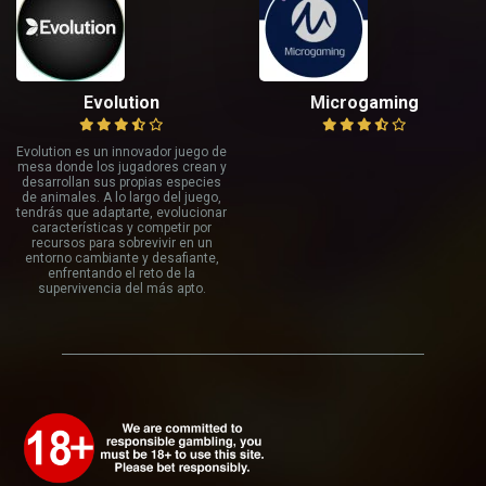
Evolution
Microgaming
Evolution es un innovador juego de
mesa donde los jugadores crean y
desarrollan sus propias especies
de animales. A lo largo del juego,
tendrás que adaptarte, evolucionar
características y competir por
recursos para sobrevivir en un
entorno cambiante y desafiante,
enfrentando el reto de la
supervivencia del más apto.