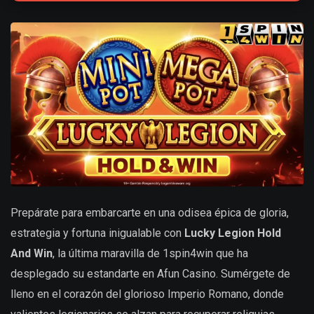
Prepárate para embarcarte en una odisea épica de gloria,
estrategia y fortuna inigualable con
Lucky Legion Hold
And Win
, la última maravilla de 1spin4win que ha
desplegado su estandarte en Afun Casino. Sumérgete de
lleno en el corazón del glorioso Imperio Romano, donde