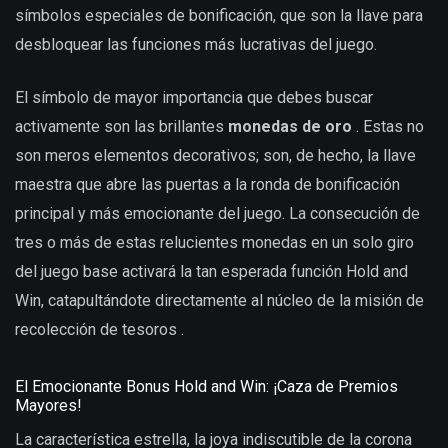
símbolos especiales de bonificación, que son la llave para
desbloquear las funciones más lucrativas del juego.
El símbolo de mayor importancia que debes buscar
activamente son las brillantes
monedas de oro
. Estas no
son meros elementos decorativos; son, de hecho, la llave
maestra que abre las puertas a la ronda de bonificación
principal y más emocionante del juego. La consecución de
tres o más de estas relucientes monedas en un solo giro
del juego base activará la tan esperada función Hold and
Win, catapultándote directamente al núcleo de la misión de
recolección de tesoros .
El Emocionante Bonus Hold and Win: ¡Caza de Premios
Mayores!
La característica estrella, la joya indiscutible de la corona