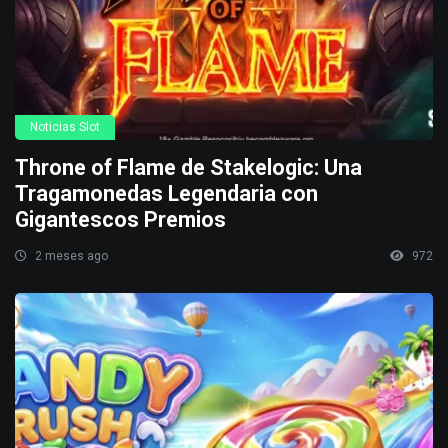
Noticias Slot
Throne of Flame de Stakelogic: Una
Tragamonedas Legendaria con
Gigantescos Premios
2 meses ago
972