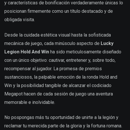
y características de bonificación verdaderamente únicas lo
posicionan firmemente como un título destacado y de
obligada visita.
Desde la cuidada estética visual hasta la sofisticada
mecánica de juego, cada minúsculo aspecto de
Lucky
Legion Hold And Win
ha sido meticulosamente diseñado
con un único objetivo: cautivar, entretener y, sobre todo,
recompensar al jugador. La promesa de premios
sustanciosos, la palpable emoción de la ronda Hold and
Win y la posibilidad tangible de alcanzar el codiciado
Megapot hacen de cada sesión de juego una aventura
memorable e inolvidable.
No pospongas más tu oportunidad de unirte a la legión y
reclamar tu merecida parte de la gloria y la fortuna romana.