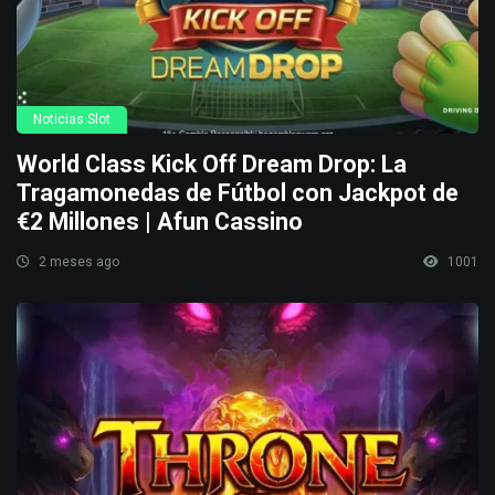
Noticias Slot
World Class Kick Off Dream Drop: La
Tragamonedas de Fútbol con Jackpot de
€2 Millones | Afun Cassino
2 meses ago
1001