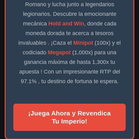
Romano y lucha junto a legendarios
legionarios. Descubre la emocionante
mecánica
Hold and Win
, donde cada
moneda dorada te acerca a tesoros
invaluables . ¡Caza el
Minipot
(100x) y el
codiciado
Megapot
(1,000x) para una
ganancia máxima de hasta 1,300x tu
apuesta ! Con un impresionante RTP del
97.1% , tu destino de fortuna te espera.
¡Juega Ahora y Revendica
Tu Imperio!