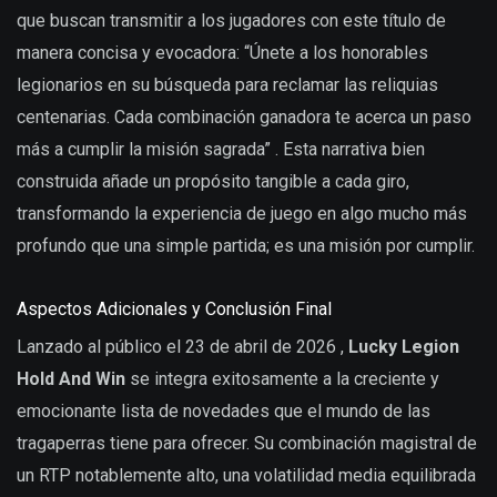
que buscan transmitir a los jugadores con este título de
manera concisa y evocadora: “Únete a los honorables
legionarios en su búsqueda para reclamar las reliquias
centenarias. Cada combinación ganadora te acerca un paso
más a cumplir la misión sagrada” . Esta narrativa bien
construida añade un propósito tangible a cada giro,
transformando la experiencia de juego en algo mucho más
profundo que una simple partida; es una misión por cumplir.
Aspectos Adicionales y Conclusión Final
Lanzado al público el 23 de abril de 2026 ,
Lucky Legion
Hold And Win
se integra exitosamente a la creciente y
emocionante lista de novedades que el mundo de las
tragaperras tiene para ofrecer. Su combinación magistral de
un RTP notablemente alto, una volatilidad media equilibrada