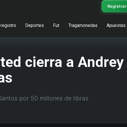
Registrar
registro
Deportes
Fut
Tragamonedas
Apuestas
ed cierra a Andrey
as
antos por 50 millones de libras