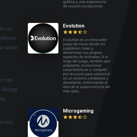
gráfica y una experiencia
de usuario excepcional.
Evolution
on un
illones
Evolution es un innovador
juego de mesa donde los
ía sobre
jugadores crean y
desarrollan sus propias
especies de animales. A lo
largo del juego, tendrás que
adaptarte, evolucionar
características y competir
por recursos para sobrevivir
en un entorno cambiante y
eo de
desafiante, enfrentando el
reto de la supervivencia del
d Bridge
más apto.
da.
Microgaming
 enero