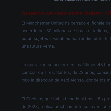
Acuerdo cerrado entre clubes: 48
El Manchester United ha cerrado el fichaje d
acuerdo por 50 millones de libras esterlinas, 
están sujetos a variables por rendimiento. El
una futura venta.
La operación se aceleró en las últimas 48 ho
cambiar de aires. Santos, de 22 años, consi
bajo la dirección de Xabi Alonso, donde los 
El Chelsea, que había fichado al brasileño p
de 2023, triplica prácticamente su inversión 