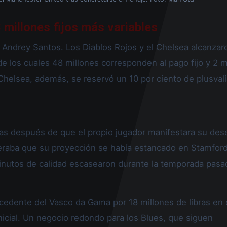
 millones fijos más variables
e Andrey Santos. Los Diablos Rojos y el Chelsea alcanzar
de los cuales 48 millones corresponden al pago fijo y 2 m
 Chelsea, además, se reservó un 10 por ciento de plusval
ras después de que el propio jugador manifestara su des
deraba que su proyección se había estancado en Stamfor
minutos de calidad escasearon durante la temporada pasa
rocedente del Vasco da Gama por 18 millones de libras en
inicial. Un negocio redondo para los Blues, que siguen