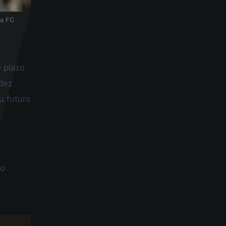
ea FC
o plazo
ndez
u futuro
e
so