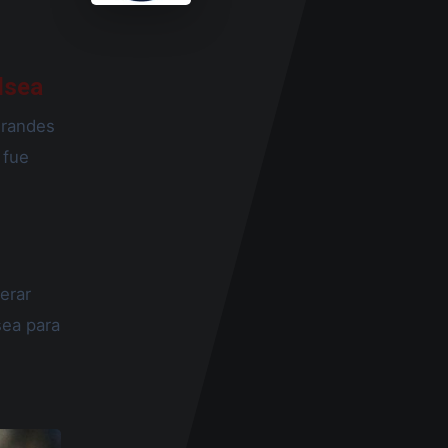
lsea
grandes
 fue
erar
sea para