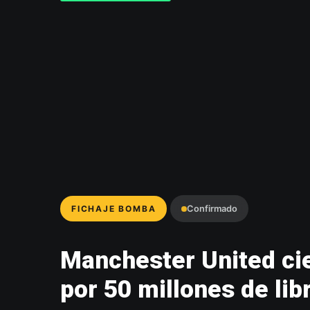
FICHAJE BOMBA
Confirmado
Manchester United ci
por 50 millones de lib