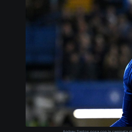
Andrey Santos posa con la camiseta de