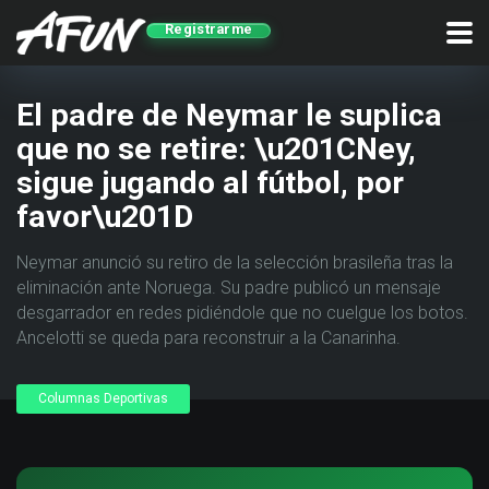
Registrarme
El padre de Neymar le suplica
que no se retire: \u201CNey,
sigue jugando al fútbol, por
favor\u201D
Neymar anunció su retiro de la selección brasileña tras la
eliminación ante Noruega. Su padre publicó un mensaje
desgarrador en redes pidiéndole que no cuelgue los botos.
Ancelotti se queda para reconstruir a la Canarinha.
Columnas Deportivas