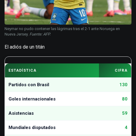
Neymar no pudo contener las lágrimas tras el 2-1 ante Noruega en
Nueva Jersey.
Fuente: AFP.
El adiós de un titán
ESTADÍSTICA
CIFRA
Partidos con Brasil
130
Goles internacionales
80
Asistencias
59
Mundiales disputados
4