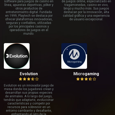
software para juegos de casino en
de juegos online, especializado en
línea, apuestas deportivas, póker y
tragamonedas, casino en vivo,
otros productos de
bingo y mucho más. Sus juegos
entretenimiento digital. Fundada
destacan por la innovación, alta
en 1999, Playtech se destaca por
calidad gráfica y una experiencia
ofrecer plataformas innovadoras,
de usuario excepcional.
seguras y confiables, utilizadas
por los principales casinos y
operadores de juegos en el
mundo.
Evolution
Microgaming
Evolution es un innovador juego de
mesa donde los jugadores crean y
desarrollan sus propias especies
de animales. A lo largo del juego,
tendrás que adaptarte, evolucionar
características y competir por
recursos para sobrevivir en un
entorno cambiante y desafiante,
enfrentando el reto de la