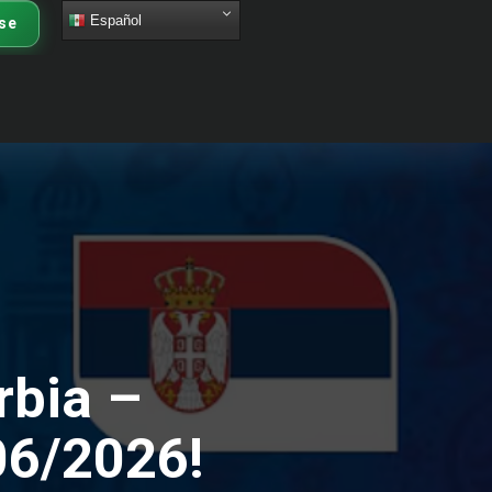
Español
se
rbia –
/06/2026!