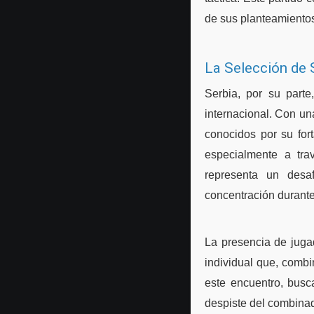
de sus planteamientos
La Selección de 
Serbia, por su part
internacional. Con un
conocidos por su for
especialmente a tra
representa un desaf
concentración durante
La presencia de juga
individual que, combi
este encuentro, busc
despiste del combina