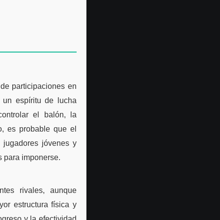
de participaciones en
un espíritu de lucha
ontrolar el balón, la
o, es probable que el
a jugadores jóvenes y
s para imponerse.
tes rivales, aunque
r estructura física y
greso y la efectividad