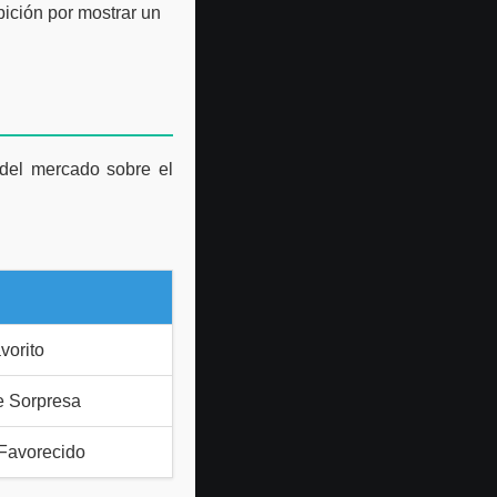
bición por mostrar un
 del mercado sobre el
vorito
e Sorpresa
Favorecido