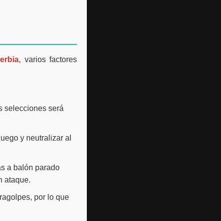
erbia
, varios factores
s selecciones será
ego y neutralizar al
das a balón parado
n ataque.
agolpes, por lo que