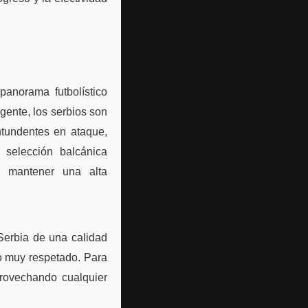
anorama futbolístico
gente, los serbios son
ntundentes en ataque,
 selección balcánica
 a mantener una alta
Serbia de una calidad
io muy respetado. Para
provechando cualquier