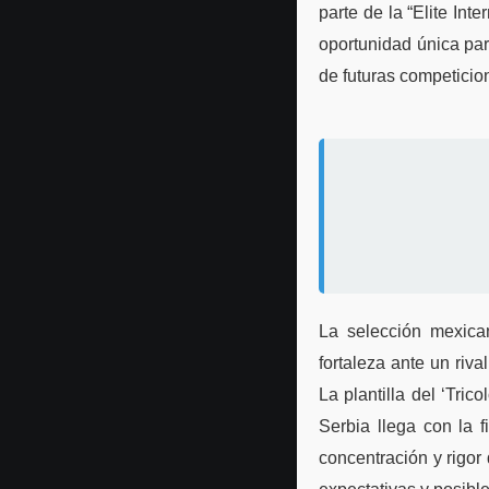
parte de la “Elite Inte
oportunidad única par
de futuras competicio
La selección mexican
fortaleza ante un riv
La plantilla del ‘Tri
Serbia llega con la 
concentración y rigor