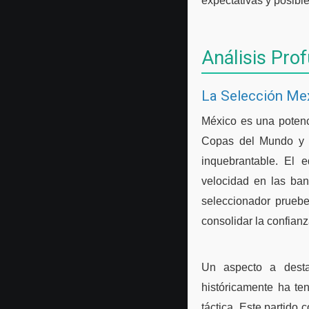
expectativas y posibl
Análisis Pro
La Selección Mex
México es una potenc
Copas del Mundo y u
inquebrantable. El e
velocidad en las ban
seleccionador pruebe
consolidar la confian
Un aspecto a desta
históricamente ha te
táctica. Este partido