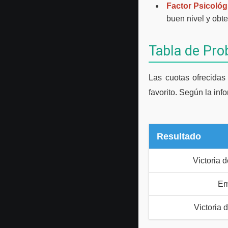
Factor Psicológ
buen nivel y obt
Tabla de Pro
Las cuotas ofrecidas
favorito. Según la inf
Resultado
Victoria 
Em
Victoria 