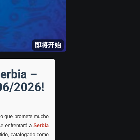
erbia –
/06/2026!
oso que promete mucho
e enfrentará a
Serbia
rtido, catalogado como