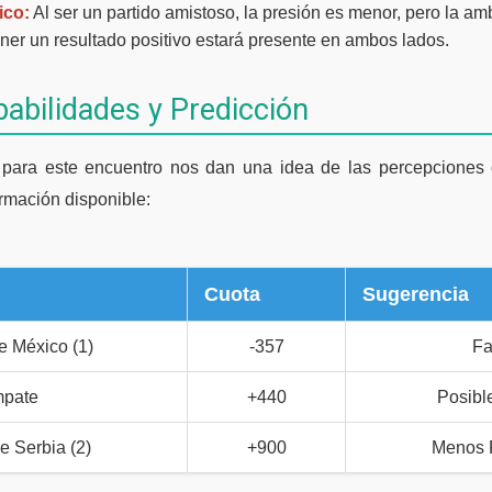
ico:
Al ser un partido amistoso, la presión es menor, pero la am
ener un resultado positivo estará presente en ambos lados.
babilidades y Predicción
 para este encuentro nos dan una idea de las percepciones
ormación disponible:
Cuota
Sugerencia
de México (1)
-357
Fa
pate
+440
Posibl
de Serbia (2)
+900
Menos 