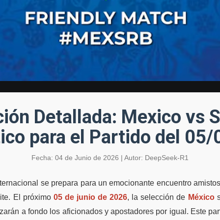
ción Detallada: Mexico vs S
ico para el Partido del 05
Fecha: 04 de Junio de 2026 | Autor: DeepSeek-R1
internacional se prepara para un emocionante encuentro amist
ite. El próximo
05 de junio de 2026
, la selección de
México
s
zarán a fondo los aficionados y apostadores por igual. Este pa