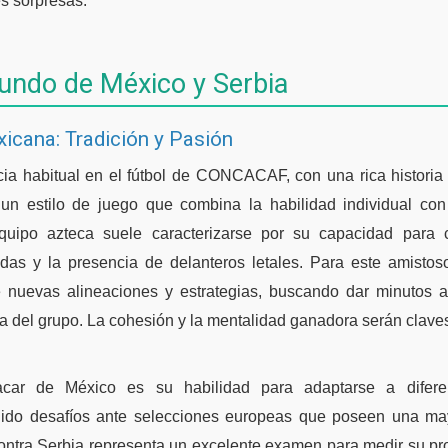
es sorpresas.
fundo de México y Serbia
icana: Tradición y Pasión
ia habitual en el fútbol de CONCACAF, con una rica historia 
n estilo de juego que combina la habilidad individual con 
quipo azteca suele caracterizarse por su capacidad para c
das y la presencia de delanteros letales. Para este amistos
 nuevas alineaciones y estrategias, buscando dar minutos 
za del grupo. La cohesión y la mentalidad ganadora serán clave
car de México es su habilidad para adaptarse a diferen
nido desafíos ante selecciones europeas que poseen una mayo
 contra Serbia representa un excelente examen para medir su pro