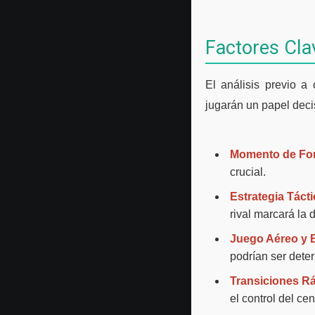
Factores Clav
El análisis previo a
jugarán un papel deci
Momento de Fo
crucial.
Estrategia Tácti
rival marcará la d
Juego Aéreo y 
podrían ser dete
Transiciones R
el control del ce