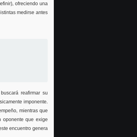
efinir), ofreciendo una
istintas medirse antes
 buscará reafirmar su
físicamente imponente.
esempeño, mientras que
un oponente que exige
 este encuentro genera