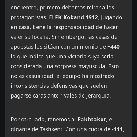
encuentro, primero debemos mirar a los
protagonistas. El
FK Kokand 1912
, jugando
en casa, tiene la responsabilidad de hacer
valer su localía. Sin embargo, las casas de
apuestas los sitúan con un momio de
+440
,
lo que indica que una victoria suya sería
considerada una sorpresa mayúscula. Esto
no es casualidad; el equipo ha mostrado
inconsistencias defensivas que suelen
pagarse caras ante rivales de jerarquía.
Por otro lado, tenemos al
Pakhtakor
, el
gigante de Tashkent. Con una cuota de
-111
,