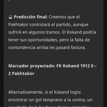
🔮
Predicción final:
Creemos que el
Pakhtakor controlará el partido, aunque
sufrirá en algunos tramos. El Kokand podría
tener sus oportunidades, pero la falta de
contundencia arriba les pasará factura.
Marcador proyectado: FK Kokand 1912 0 –
2 Pakhtakor
Alternativamente, si el Kokand logra
encontrar un gol temprano a la contra, un