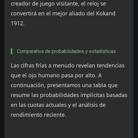
creador de juego visitante, el reloj se
convertirá en el mejor aliado del Kokand
1912.
Comparativa de probabilidades y estadísticas
Las cifras frías a menudo revelan tendencias
que el ojo humano pasa por alto. A
continuación, presentamos una tabla que
resume las probabilidades implícitas basadas
en las cuotas actuales y el análisis de
rendimiento reciente.