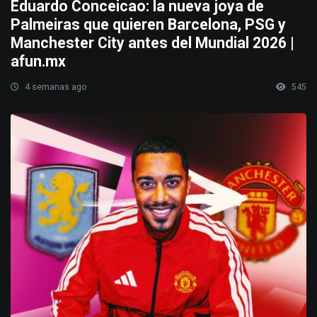
Eduardo Conceicao: la nueva joya de
Palmeiras que quieren Barcelona, PSG y
Manchester City antes del Mundial 2026 |
afun.mx
4 semanas ago
545