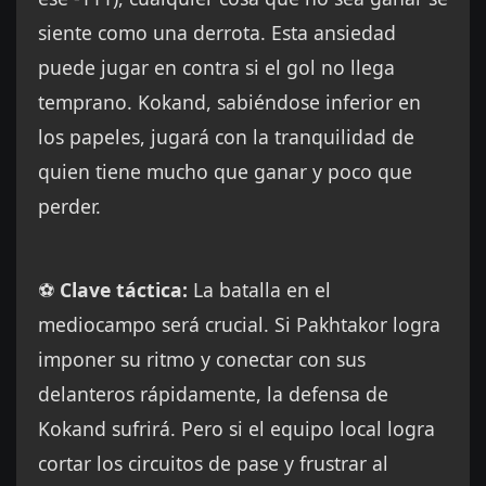
siente como una derrota. Esta ansiedad
puede jugar en contra si el gol no llega
temprano. Kokand, sabiéndose inferior en
los papeles, jugará con la tranquilidad de
quien tiene mucho que ganar y poco que
perder.
⚽
Clave táctica:
La batalla en el
mediocampo será crucial. Si Pakhtakor logra
imponer su ritmo y conectar con sus
delanteros rápidamente, la defensa de
Kokand sufrirá. Pero si el equipo local logra
cortar los circuitos de pase y frustrar al