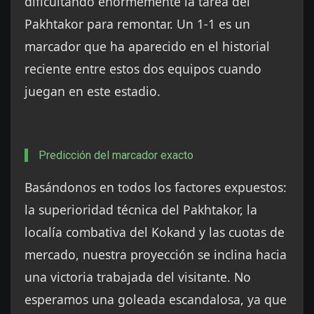
dificultando enormemente la tarea del
Pakhtakor para remontar. Un 1-1 es un
marcador que ha aparecido en el historial
reciente entre estos dos equipos cuando
juegan en este estadio.
Predicción del marcador exacto
Basándonos en todos los factores expuestos:
la superioridad técnica del Pakhtakor, la
localía combativa del Kokand y las cuotas de
mercado, nuestra proyección se inclina hacia
una victoria trabajada del visitante. No
esperamos una goleada escandalosa, ya que