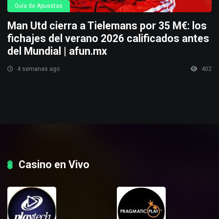
Guía de Apuestas
Man Utd cierra a Tielemans por 35 M€: los
fichajes del verano 2026 calificados antes
del Mundial | afun.mx
4 semanas ago
402
Casino en Vivo