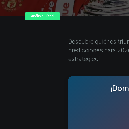
Análisis Fútbol
Descubre quiénes triun
predicciones para 202
estratégico!
¡Domi