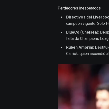
Perdedores Inesperados
Directivos del Liverpoo
campeón vigente. Solo Hug
BlueCo (Chelsea)
: Desp
falta de Champions Leagu
Ruben Amorim
: Destitu
Carrick, quien ascendió a