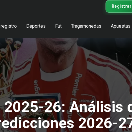
Registrar
registro
Deportes
Fut
Tragamonedas
Apuestas
 2025-26: Análisis 
redicciones 2026-27