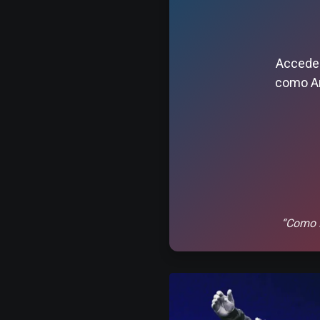
Accede
como Ar
“Como B