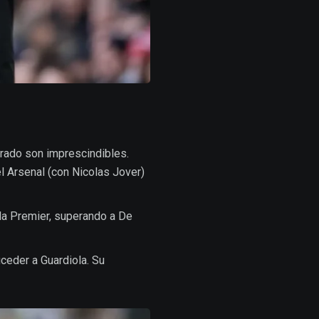
rado son imprescindibles.
l Arsenal (con Nicolas Jover)
 la Premier, superando a De
uceder a Guardiola. Su