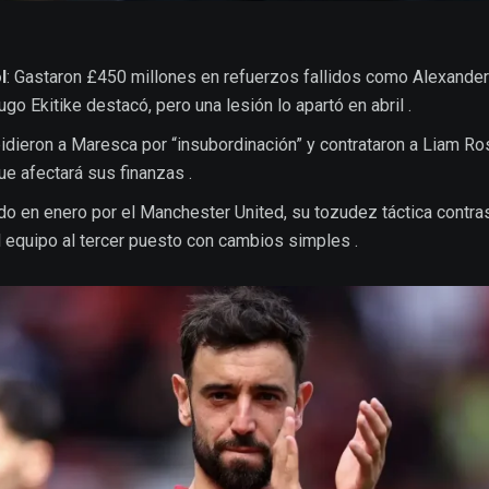
l
: Gastaron £450 millones en refuerzos fallidos como Alexander 
o Ekitike destacó, pero una lesión lo apartó en abril .
idieron a Maresca por “insubordinación” y contrataron a Liam Ro
e afectará sus finanzas .
ido en enero por el Manchester United, su tozudez táctica contra
l equipo al tercer puesto con cambios simples .