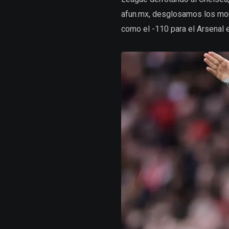
afun.mx, desglosamos los m
como el -110 para el Arsenal 