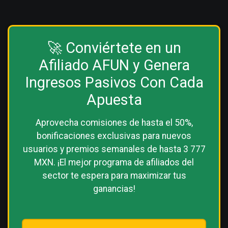
🚀 Conviértete en un
Afiliado AFUN y Genera
Ingresos Pasivos Con Cada
Apuesta
Aprovecha comisiones de hasta el 50%,
bonificaciones exclusivas para nuevos
usuarios y premios semanales de hasta 3 777
MXN. ¡El mejor programa de afiliados del
sector te espera para maximizar tus
ganancias!