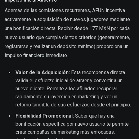
Además de las comisiones recurrentes, AFUN incentiva
activamente la adquisición de nuevos jugadores mediante
una bonificación directa. Recibir desde 177 MXN por cada
nuevo usuario que cumpla ciertos criterios (generalmente,
registrarse y realizar un depósito mínimo) proporciona un
impulso financiero inmediato.
Valor de la Adquisición:
Esta recompensa directa
valida el esfuerzo inicial de atraer y convertir a un
nuevo cliente. Permite a los afiliados recuperar
rápidamente su inversión en marketing y ver un
retorno tangible de sus esfuerzos desde el principio.
Flexibilidad Promocional:
Saber que hay una
bonificación específica por nuevo usuario te permite
crear campañas de marketing más enfocadas,