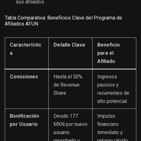
sus afiliados.
Tabla Comparativa: Beneficios Clave del Programa de
Afiliados AFUN
Característic
Detalle Clave
Beneficio
a
para el
Afiliado
Comisiones
Hasta el 50%
Ingresos
de Revenue
pasivos y
Share
recurrentes de
alto potencial.
Bonificación
Desde 177
Impulso
por Usuario
MXN por nuevo
financiero
usuario
inmediato y
registrado y
retorno rápido