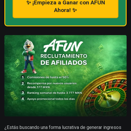
✨ ¡Empieza a Ganar con AFUN
Ahora! ✨
¿Estás buscando una forma lucrativa de generar ingresos