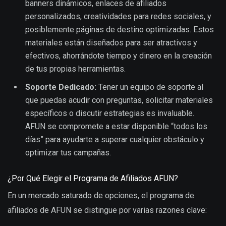
banners dinámicos, enlaces de afiliados
personalizados, creatividades para redes sociales, y
posiblemente páginas de destino optimizadas. Estos
materiales están diseñados para ser atractivos y
efectivos, ahorrándote tiempo y dinero en la creación
de tus propias herramientas.
Soporte Dedicado:
Tener un equipo de soporte al
que puedas acudir con preguntas, solicitar materiales
específicos o discutir estrategias es invaluable.
AFUN se compromete a estar disponible “todos los
días” para ayudarte a superar cualquier obstáculo y
optimizar tus campañas.
¿Por Qué Elegir el Programa de Afiliados AFUN?
En un mercado saturado de opciones, el programa de
afiliados de AFUN se distingue por varias razones clave: