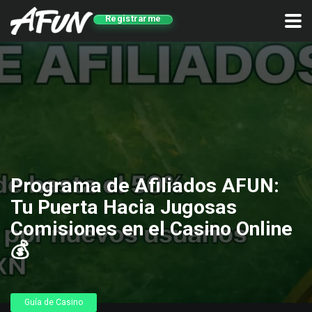
Registrarme
Programa de Afiliados AFUN:
Tu Puerta Hacia Jugosas
Comisiones en el Casino Online
💰
Guía de Casino