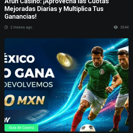
Afun Casino: ¡Aprovecha las Cuotas
Mejoradas Diarias y Multiplica Tus
Ganancias!
2 meses ago
3544
Guía de Casino