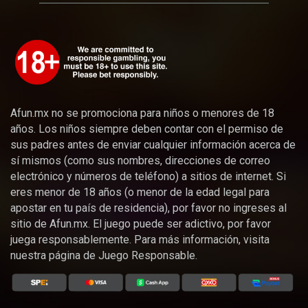
Afun.mx no se promociona para niños o menores de 18
años. Los niños siempre deben contar con el permiso de
sus padres antes de enviar cualquier información acerca de
sí mismos (como sus nombres, direcciones de correo
electrónico y números de teléfono) a sitios de internet. Si
eres menor de 18 años (o menor de la edad legal para
apostar en tu país de residencia), por favor no ingreses al
sitio de Afun.mx. El juego puede ser adictivo, por favor
juega responsablemente. Para más información, visita
nuestra página de Juego Responsable.