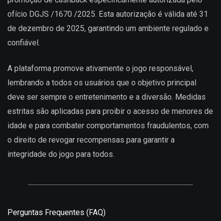
ofício DGJS /1670 /2025. Esta autorização é válida até 31
de dezembro de 2025, garantindo um ambiente regulado e
confiável.
A plataforma promove ativamente o jogo responsável,
lembrando a todos os usuários que o objetivo principal
deve ser sempre o entretenimento e a diversão. Medidas
estritas são aplicadas para proibir o acesso de menores de
idade e para combater comportamentos fraudulentos, com
o direito de revogar recompensas para garantir a
integridade do jogo para todos.
Perguntas Frequentes (FAQ)