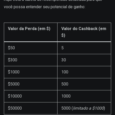
você possa entender seu potencial de ganho:
Valor da Perda (em $)
Valor do Cashback (em
$)
$50
5
$300
30
$1000
100
$5000
500
$10000
1000
$50000
5000 (
limitado a $1000
)