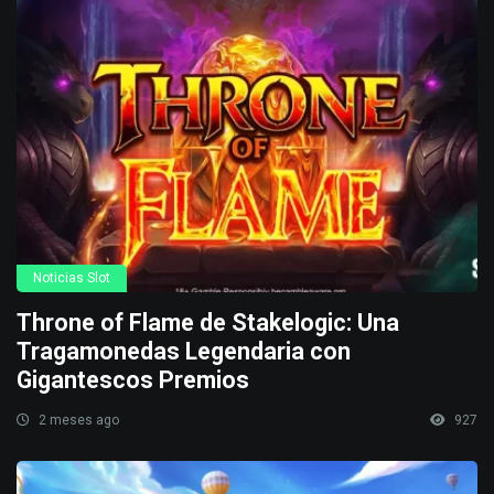
Noticias Slot
Throne of Flame de Stakelogic: Una
Tragamonedas Legendaria con
Gigantescos Premios
2 meses ago
927