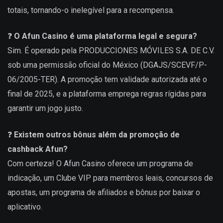
totais, tornando-o inelegível para a recompensa.
❓
O Afun Casino é uma plataforma legal e segura?
Sim. É operado pela PRODUCCIONES MÓVILES S.A. DE C.V.
sob uma permissão oficial do México (DGAJS/SCEVF/P-
06/2005-TER). A promoção tem validade autorizada até o
final de 2025, e a plataforma emprega regras rígidas para
garantir um jogo justo.
❓
Existem outros bônus além da promoção de
cashback Afun?
Com certeza! O Afun Casino oferece um programa de
indicação, um Clube VIP para membros leais, concursos de
apostas, um programa de afiliados e bônus por baixar o
aplicativo.