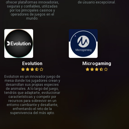
ofrecer plataformas innovadoras,
de usuario excepcional.
seguras y confiables, utilizadas
por los principales casinos y
operadores de juegos en el
mundo.
Evolution
Microgaming
Evolution es un innovador juego de
mesa donde los jugadores crean y
desarrollan sus propias especies
de animales. A lo largo del juego,
tendrás que adaptarte, evolucionar
características y competir por
recursos para sobrevivir en un
entorno cambiante y desafiante,
enfrentando el reto de la
supervivencia del más apto.