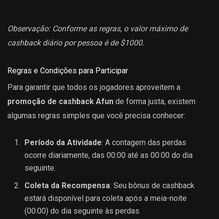
Observação: Conforme as regras, o valor máximo de
cashback diário por pessoa é de $1000.
Regras e Condições para Participar
Para garantir que todos os jogadores aproveitem a
promoção de cashback Afun
de forma justa, existem
algumas regras simples que você precisa conhecer:
Período da Atividade
: A contagem das perdas
ocorre diariamente, das 00:00 até as 00:00 do dia
seguinte.
Coleta da Recompensa
: Seu bônus de cashback
estará disponível para coleta após a meia-noite
(00:00) do dia seguinte às perdas.