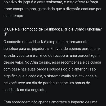
objetivo do jogo é o entretenimento, e esta oferta reforça
esse compromisso, garantindo que a diversão continue por
mais tempo.
O Que é a Promoção de Cashback Diário e Como Funciona?
💰
O conceito de cashback é simples e extremamente
benéfico para os jogadores. Em vez de apenas perder uma
aposta, você tem a chance de recuperar uma porcentagem
desse valor. No Afun Casino, essa recompensa é calculada
com base nas suas perdas líquidas do dia anterior. Isso
significa que a cada dia, o sistema avalia sua atividade e,
se você teve um dia de perdas, recebe um bônus de
cashback no dia seguinte.
Esta abordagem não apenas amortece o impacto de uma