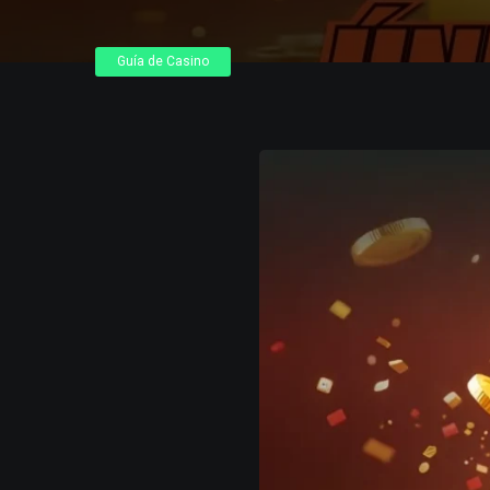
Guía de Casino