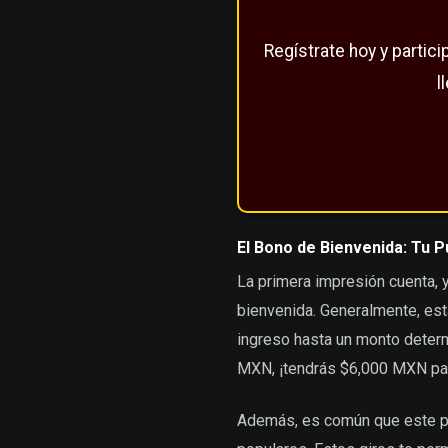
Regístrate hoy y partic
l
El Bono de Bienvenida: Tu P
La primera impresión cuenta, 
bienvenida. Generalmente, esta
ingreso hasta un monto deter
MXN, ¡tendrás $6,000 MXN par
Además, es común que este pa