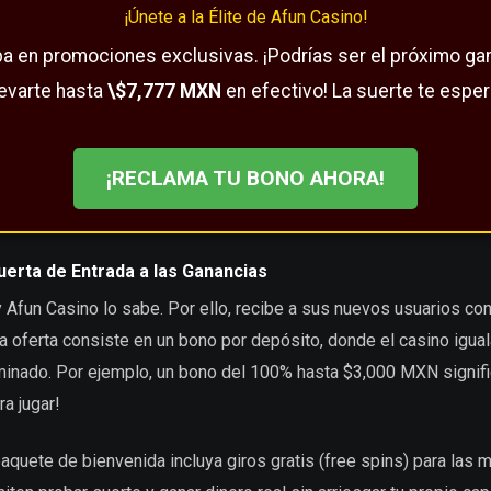
¡Únete a la Élite de Afun Casino!
ipa en promociones exclusivas. ¡Podrías ser el próximo g
levarte hasta
\$7,777 MXN
en efectivo! La suerte te esper
¡RECLAMA TU BONO AHORA!
uerta de Entrada a las Ganancias
y Afun Casino lo sabe. Por ello, recibe a sus nuevos usuarios co
 oferta consiste en un bono por depósito, donde el casino igual
minado. Por ejemplo, un bono del 100% hasta $3,000 MXN signifi
a jugar!
quete de bienvenida incluya giros gratis (free spins) para la