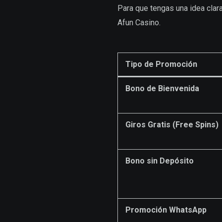
Para que tengas una idea clar
Afun Casino.
Tipo de Promoción
Bono de Bienvenida
Giros Gratis (Free Spins)
Bono sin Depósito
Promoción WhatsApp