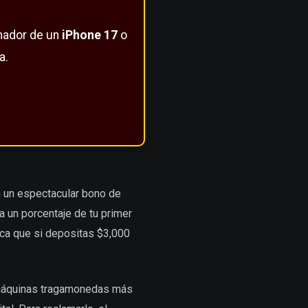
anador de un
iPhone 17
o
a.
n un espectacular bono de
a un porcentaje de tu primer
ca que si depositas $3,000
s máquinas tragamonedas más