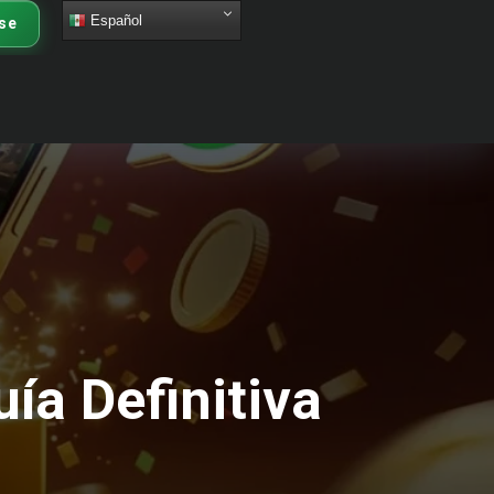
Español
se
ía Definitiva