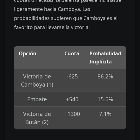
ligeramente hacia Camboya. Las
probabilidades sugieren que Camboya es el
favorito para llevarse la victoria:
Opción
Cuota
Probabilidad
Implícita
Victoria de
-625
86.2%
Camboya (1)
Empate
+540
15.6%
Victoria de
+1300
7.1%
Bután (2)