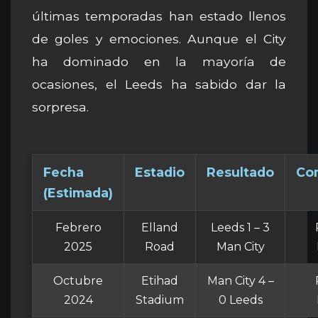
últimas temporadas han estado llenos
de goles y emociones. Aunque el City
ha dominado en la mayoría de
ocasiones, el Leeds ha sabido dar la
sorpresa.
Fecha
Estadio
Resultado
Co
(Estimada)
Febrero
Elland
Leeds 1 – 3
2025
Road
Man City
Octubre
Etihad
Man City 4 –
2024
Stadium
0 Leeds