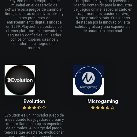
Playtech es una empresa líder
Pragmatic Play es un proveedor
mundial en el desarrollo de
líder de contenido para la industria
software para juegos de casino en
de juegos online, especializado en
línea, apuestas deportivas, póker y
tragamonedas, casino en vivo,
otros productos de
bingo y mucho más. Sus juegos
entretenimiento digital. Fundada
destacan por la innovación, alta
en 1999, Playtech se destaca por
calidad gráfica y una experiencia
ofrecer plataformas innovadoras,
de usuario excepcional.
seguras y confiables, utilizadas
por los principales casinos y
operadores de juegos en el
mundo.
Evolution
Microgaming
Evolution es un innovador juego de
mesa donde los jugadores crean y
desarrollan sus propias especies
de animales. A lo largo del juego,
tendrás que adaptarte, evolucionar
características y competir por