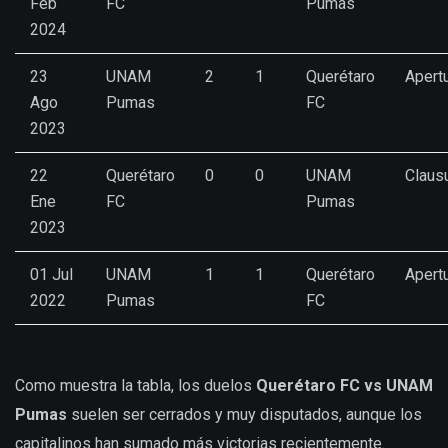
Feb
FC
Pumas
2024
23
UNAM
2
1
Querétaro
Apert
Ago
Pumas
FC
2023
22
Querétaro
0
0
UNAM
Claus
Ene
FC
Pumas
2023
01 Jul
UNAM
1
1
Querétaro
Apert
2022
Pumas
FC
Como muestra la tabla, los duelos
Querétaro FC vs UNAM
Pumas
suelen ser cerrados y muy disputados, aunque los
capitalinos han sumado más victorias recientemente.