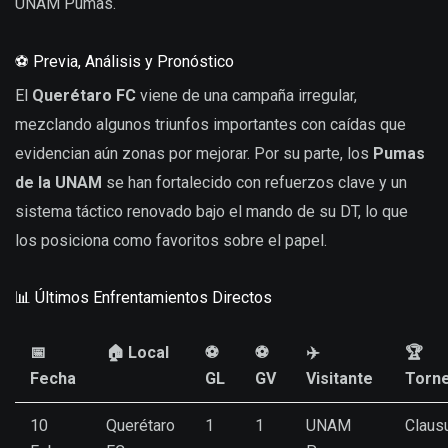
UNAM Pumas.
⚽ Previa, Análisis y Pronóstico
El
Querétaro FC
viene de una campaña irregular,
mezclando algunos triunfos importantes con caídas que
evidencian aún zonas por mejorar. Por su parte, los
Pumas
de la UNAM
se han fortalecido con refuerzos clave y un
sistema táctico renovado bajo el mando de su DT, lo que
los posiciona como favoritos sobre el papel.
📊 Últimos Enfrentamientos Directos
📅
🏠 Local
⚽
⚽
✈️
🏆
Fecha
GL
GV
Visitante
Torn
10
Querétaro
1
1
UNAM
Claus