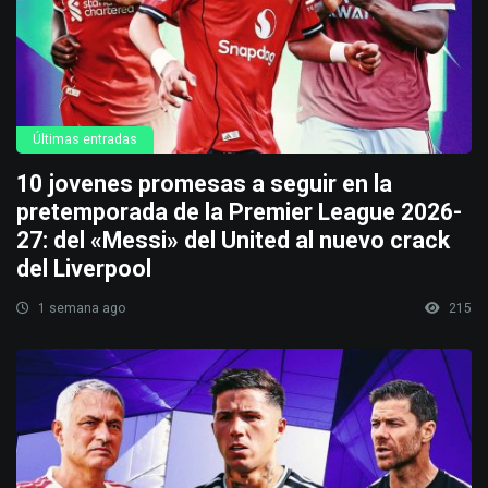
Últimas entradas
10 jovenes promesas a seguir en la
pretemporada de la Premier League 2026-
27: del «Messi» del United al nuevo crack
del Liverpool
1 semana ago
215