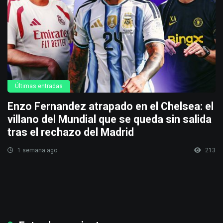
Últimas entradas
Enzo Fernandez atrapado en el Chelsea: el
villano del Mundial que se queda sin salida
tras el rechazo del Madrid
1 semana ago
213