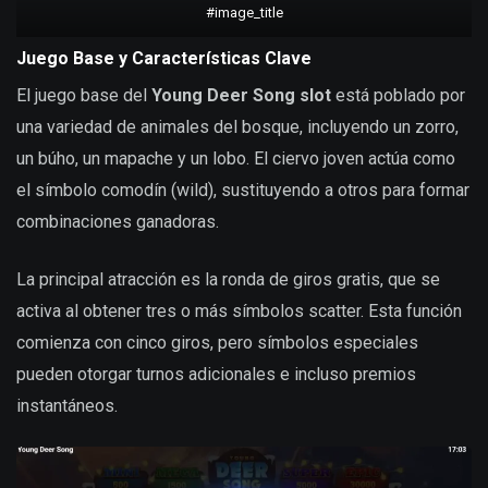
#image_title
Juego Base y Características Clave
El juego base del
Young Deer Song slot
está poblado por
una variedad de animales del bosque, incluyendo un zorro,
un búho, un mapache y un lobo. El ciervo joven actúa como
el símbolo comodín (wild), sustituyendo a otros para formar
combinaciones ganadoras.
La principal atracción es la ronda de giros gratis, que se
activa al obtener tres o más símbolos scatter. Esta función
comienza con cinco giros, pero símbolos especiales
pueden otorgar turnos adicionales e incluso premios
instantáneos.