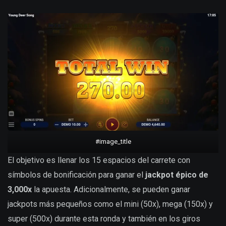
#image_title
El objetivo es llenar los 15 espacios del carrete con
símbolos de bonificación para ganar el
jackpot épico de
3,000x
la apuesta. Adicionalmente, se pueden ganar
jackpots más pequeños como el mini (50x), mega (150x) y
super (500x) durante esta ronda y también en los giros