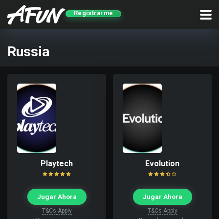
Registrarme
Russia
Playtech
Evolution
Jugar Ahora
Jugar Ahora
T&Cs Apply
T&Cs Apply