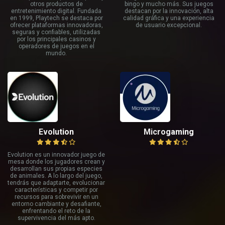
otros productos de
bingo y mucho más. Sus juegos
entretenimiento digital. Fundada
destacan por la innovación, alta
en 1999, Playtech se destaca por
calidad gráfica y una experiencia
ofrecer plataformas innovadoras,
de usuario excepcional.
seguras y confiables, utilizadas
por los principales casinos y
operadores de juegos en el
mundo.
Evolution
Microgaming
Evolution es un innovador juego de
mesa donde los jugadores crean y
desarrollan sus propias especies
de animales. A lo largo del juego,
tendrás que adaptarte, evolucionar
características y competir por
recursos para sobrevivir en un
entorno cambiante y desafiante,
enfrentando el reto de la
supervivencia del más apto.