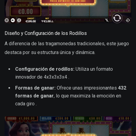
Diseño y Configuración de los Rodillos
A diferencia de las tragamonedas tradicionales, este juego
destaca por su estructura única y dinámica.
Configuración de rodillos:
Utiliza un formato
innovador de 4x3x3x3x4 .
Formas de ganar:
Ofrece unas impresionantes
432
formas de ganar
, lo que maximiza la emoción en
cada giro .