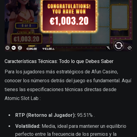
Características Técnicas: Todo lo que Debes Saber
Para los jugadores más estratégicos de Afun Casino,
conocer los números detrás del juego es fundamental. Aquí
tienes las especificaciones técnicas directas desde
Atomic Slot Lab :
RTP (Retorno al Jugador):
95.51% .
Volatilidad:
Media, ideal para mantener un equilibrio
perfecto entre la frecuencia de los premios y la