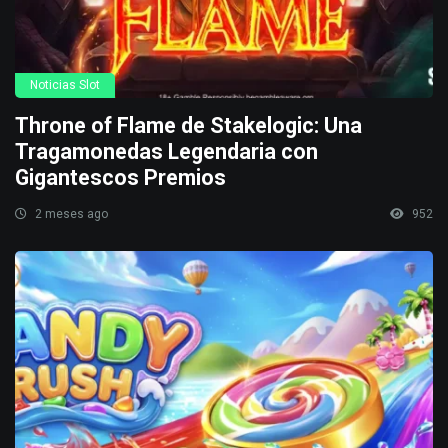
Noticias Slot
Throne of Flame de Stakelogic: Una
Tragamonedas Legendaria con
Gigantescos Premios
2 meses ago
952