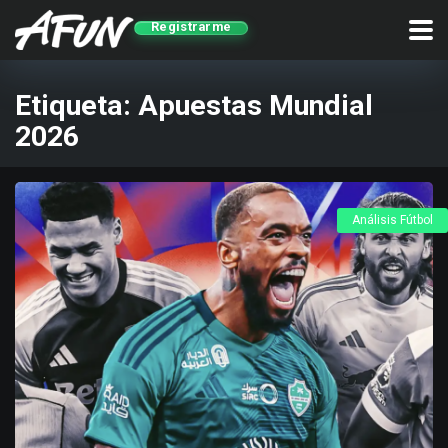
Registrarme
Etiqueta:
Apuestas Mundial
2026
Análisis Fútbol