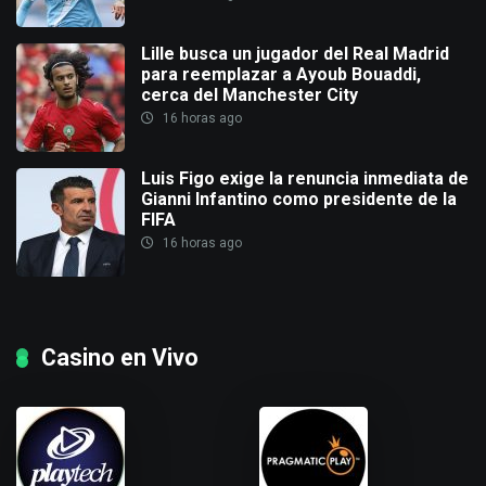
Lille busca un jugador del Real Madrid
para reemplazar a Ayoub Bouaddi,
cerca del Manchester City
16 horas ago
Luis Figo exige la renuncia inmediata de
Gianni Infantino como presidente de la
FIFA
16 horas ago
Casino en Vivo