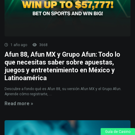
1 año ago
3668
Afun 88, Afun MX y Grupo Afun: Todo lo
que necesitas saber sobre apuestas,
juegos y entretenimiento en México y
Latinoamérica
Descubre a fondo qué es Afun 88, su versión Afun MX y el Grupo Afun.
Aprende cómo registrarte, ...
Read more »
Guía de Casino