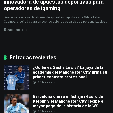
innovadora de apuestas deportivas para
operadores de igaming
Descubre la nueva plataforma de apuestas deportivas de White Label
Casinos, diseñada para ofrecer soluciones escalables y personalizables ...
Read more »
Entradas recientes
¿Quién es Sacha Lewis? La joya de la
academia del Manchester City firma su
primer contrato profesional
16 horas ago
Barcelona cierra el fichaje récord de
Kerolin y el Manchester City recibe el
mayor pago de la historia de la WSL
16 horas ago