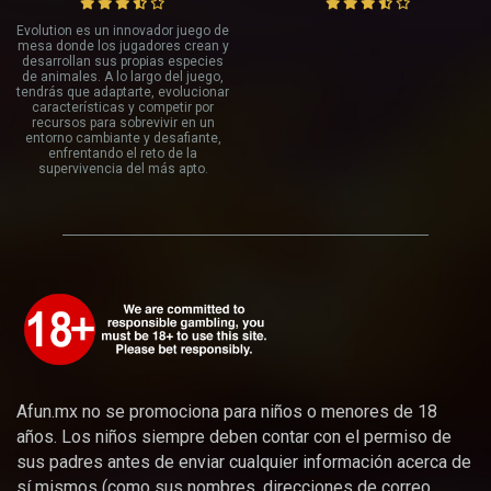
Evolution es un innovador juego de
mesa donde los jugadores crean y
desarrollan sus propias especies
de animales. A lo largo del juego,
tendrás que adaptarte, evolucionar
características y competir por
recursos para sobrevivir en un
entorno cambiante y desafiante,
enfrentando el reto de la
supervivencia del más apto.
Afun.mx no se promociona para niños o menores de 18
años. Los niños siempre deben contar con el permiso de
sus padres antes de enviar cualquier información acerca de
sí mismos (como sus nombres, direcciones de correo