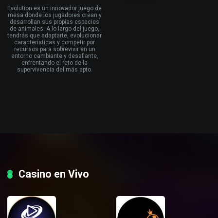
Evolution es un innovador juego de
mesa donde los jugadores crean y
desarrollan sus propias especies
de animales. A lo largo del juego,
tendrás que adaptarte, evolucionar
características y competir por
recursos para sobrevivir en un
entorno cambiante y desafiante,
enfrentando el reto de la
supervivencia del más apto.
Casino en Vivo