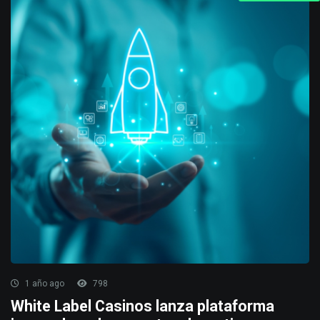
1 año ago
798
White Label Casinos lanza plataforma