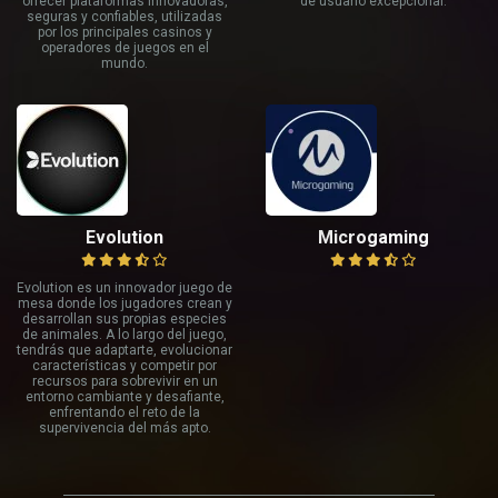
ofrecer plataformas innovadoras,
de usuario excepcional.
seguras y confiables, utilizadas
por los principales casinos y
operadores de juegos en el
mundo.
Evolution
Microgaming
Evolution es un innovador juego de
mesa donde los jugadores crean y
desarrollan sus propias especies
de animales. A lo largo del juego,
tendrás que adaptarte, evolucionar
características y competir por
recursos para sobrevivir en un
entorno cambiante y desafiante,
enfrentando el reto de la
supervivencia del más apto.