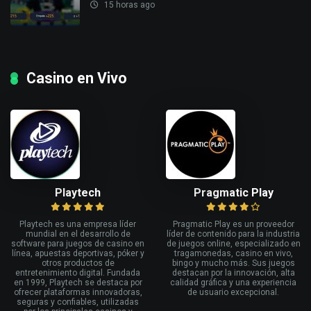
15 horas ago
Casino en Vivo
Playtech
Pragmatic Play
Playtech es una empresa líder
Pragmatic Play es un proveedor
mundial en el desarrollo de
líder de contenido para la industria
software para juegos de casino en
de juegos online, especializado en
línea, apuestas deportivas, póker y
tragamonedas, casino en vivo,
otros productos de
bingo y mucho más. Sus juegos
entretenimiento digital. Fundada
destacan por la innovación, alta
en 1999, Playtech se destaca por
calidad gráfica y una experiencia
ofrecer plataformas innovadoras,
de usuario excepcional.
seguras y confiables, utilizadas