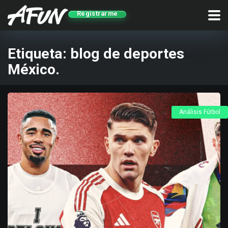
Registrarme
Etiqueta:
blog de deportes
México.
Análisis Fútbol