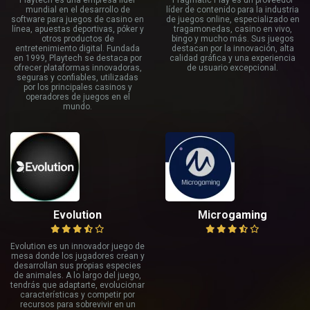
mundial en el desarrollo de
líder de contenido para la industria
software para juegos de casino en
de juegos online, especializado en
línea, apuestas deportivas, póker y
tragamonedas, casino en vivo,
otros productos de
bingo y mucho más. Sus juegos
entretenimiento digital. Fundada
destacan por la innovación, alta
en 1999, Playtech se destaca por
calidad gráfica y una experiencia
ofrecer plataformas innovadoras,
de usuario excepcional.
seguras y confiables, utilizadas
por los principales casinos y
operadores de juegos en el
mundo.
Evolution
Microgaming
Evolution es un innovador juego de
mesa donde los jugadores crean y
desarrollan sus propias especies
de animales. A lo largo del juego,
tendrás que adaptarte, evolucionar
características y competir por
recursos para sobrevivir en un