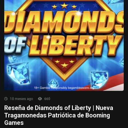
10 meses ago
660
Reseña de Diamonds of Liberty | Nueva
Tragamonedas Patriótica de Booming
Games