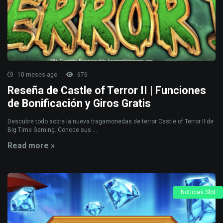
10 meses ago
676
Reseña de Castle of Terror II | Funciones
de Bonificación y Giros Gratis
Descubre todo sobre la nueva tragamonedas de terror Castle of Terror II de
Big Time Gaming. Conoce sus ...
Read more »
Noticias Slot