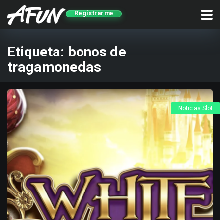
Registrarme
Etiqueta:
bonos de
tragamonedas
Noticias Slot