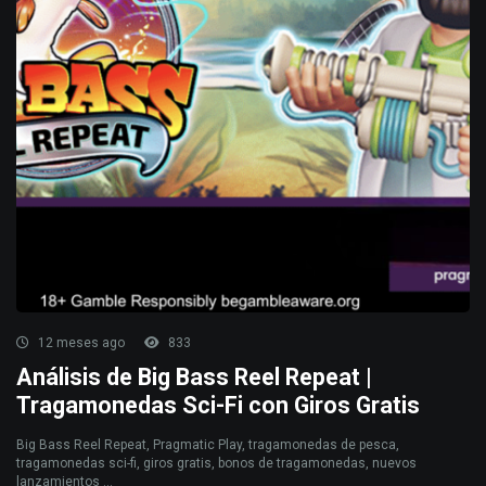
12 meses ago
833
Análisis de Big Bass Reel Repeat |
Tragamonedas Sci-Fi con Giros Gratis
Big Bass Reel Repeat, Pragmatic Play, tragamonedas de pesca,
tragamonedas sci-fi, giros gratis, bonos de tragamonedas, nuevos
lanzamientos ...