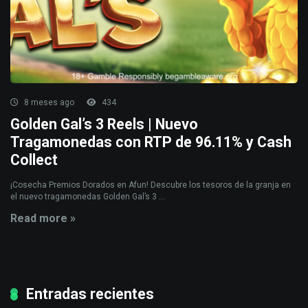
8 meses ago
434
Golden Gal’s 3 Reels | Nuevo
Tragamonedas con RTP de 96.11% y Cash
Collect
¡Cosecha Premios Dorados en Afun! Descubre los tesoros de la granja en
el nuevo tragamonedas Golden Gal’s 3 ...
Read more »
Entradas recientes