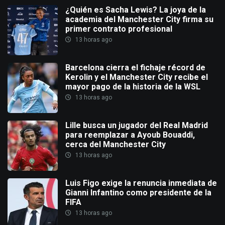
¿Quién es Sacha Lewis? La joya de la
academia del Manchester City firma su
primer contrato profesional
13 horas ago
Barcelona cierra el fichaje récord de
Kerolin y el Manchester City recibe el
mayor pago de la historia de la WSL
13 horas ago
Lille busca un jugador del Real Madrid
para reemplazar a Ayoub Bouaddi,
cerca del Manchester City
13 horas ago
Luis Figo exige la renuncia inmediata de
Gianni Infantino como presidente de la
FIFA
13 horas ago