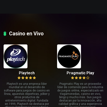
Casino en Vivo
Playtech
Pragmatic Play
Playtech es una empresa líder
Pragmatic Play es un proveedor
mundial en el desarrollo de
líder de contenido para la industria
software para juegos de casino en
de juegos online, especializado en
línea, apuestas deportivas, póker y
tragamonedas, casino en vivo,
otros productos de
bingo y mucho más. Sus juegos
entretenimiento digital. Fundada
destacan por la innovación, alta
en 1999, Playtech se destaca por
calidad gráfica y una experiencia