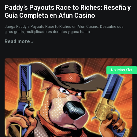
Paddy’s Payouts Race to Riches: Reseña y
Guía Completa en Afun Casino
Juega Paddy's Payouts Race to Riches en Afun Casino. Descubre sus
giros gratis, multiplicadores dorados y gana hasta ...
Read more »
Noticias Slot