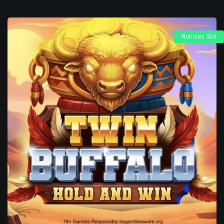
Noticias Slot