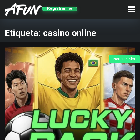
Registrarme
Etiqueta:
casino online
Noticias Slot