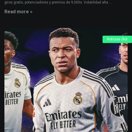
giros gratis, potenciadores y premios de 9,000x. Volatilidad alta ...
Read more »
Noticias Slot