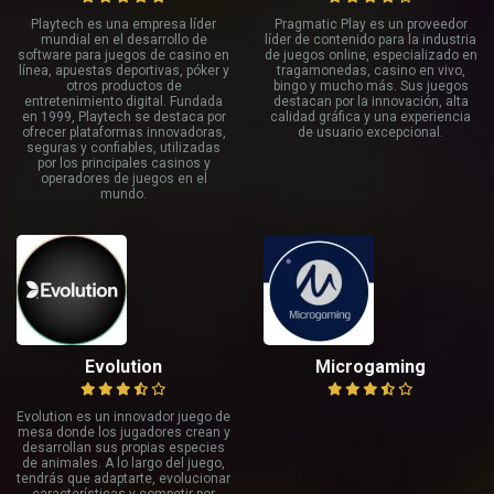
Playtech es una empresa líder
Pragmatic Play es un proveedor
mundial en el desarrollo de
líder de contenido para la industria
software para juegos de casino en
de juegos online, especializado en
línea, apuestas deportivas, póker y
tragamonedas, casino en vivo,
otros productos de
bingo y mucho más. Sus juegos
entretenimiento digital. Fundada
destacan por la innovación, alta
en 1999, Playtech se destaca por
calidad gráfica y una experiencia
ofrecer plataformas innovadoras,
de usuario excepcional.
seguras y confiables, utilizadas
por los principales casinos y
operadores de juegos en el
mundo.
Evolution
Microgaming
Evolution es un innovador juego de
mesa donde los jugadores crean y
desarrollan sus propias especies
de animales. A lo largo del juego,
tendrás que adaptarte, evolucionar
características y competir por