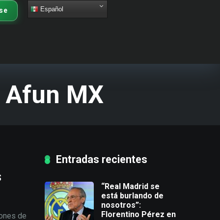
Español
se
e Afun MX
Entradas recientes
s
“Real Madrid se
está burlando de
nosotros”:
Florentino Pérez en
iones de