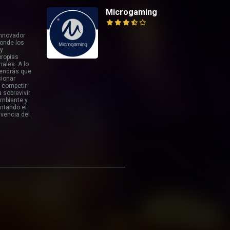
Microgaming
innovador
onde los
 y
propias
ales. A lo
 tendrás que
cionar
y competir
 sobrevivir
ambiante y
entando el
ivencia del