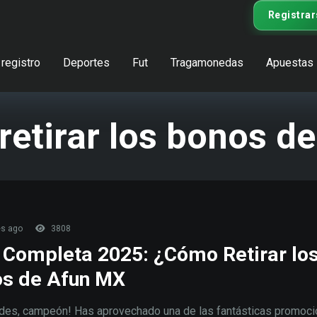
Registrar
registro
Deportes
Fut
Tragamonedas
Apuestas
retirar los bonos d
s ago
3808
 Completa 2025: ¿Cómo Retirar lo
s de Afun MX
ades, campeón! Has aprovechado una de las fantásticas promoc