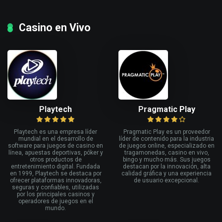
Casino en Vivo
Playtech
Pragmatic Play
Playtech es una empresa líder
Pragmatic Play es un proveedor
mundial en el desarrollo de
líder de contenido para la industria
software para juegos de casino en
de juegos online, especializado en
línea, apuestas deportivas, póker y
tragamonedas, casino en vivo,
otros productos de
bingo y mucho más. Sus juegos
entretenimiento digital. Fundada
destacan por la innovación, alta
en 1999, Playtech se destaca por
calidad gráfica y una experiencia
ofrecer plataformas innovadoras,
de usuario excepcional.
seguras y confiables, utilizadas
por los principales casinos y
operadores de juegos en el
mundo.