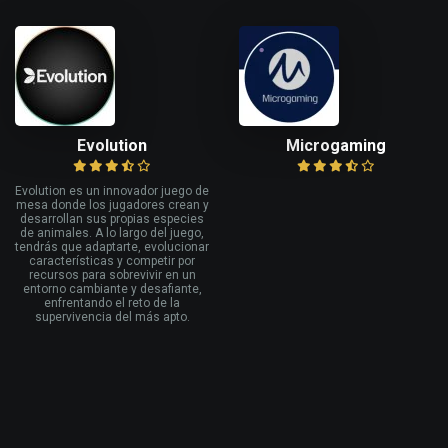
Evolution
Microgaming
Evolution es un innovador juego de
mesa donde los jugadores crean y
desarrollan sus propias especies
de animales. A lo largo del juego,
tendrás que adaptarte, evolucionar
características y competir por
recursos para sobrevivir en un
entorno cambiante y desafiante,
enfrentando el reto de la
supervivencia del más apto.