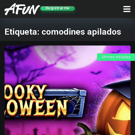
Registrarme
Etiqueta:
comodines apilados
Últimas entradas