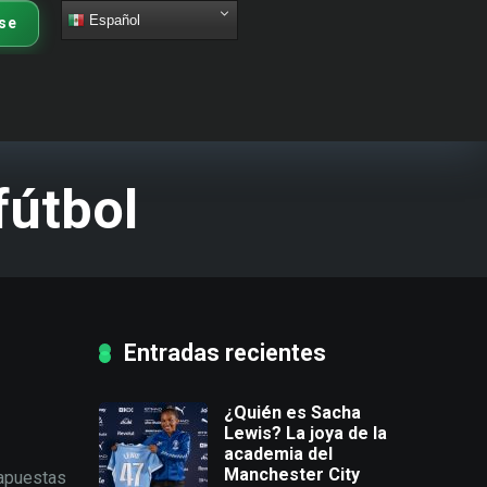
Español
se
fútbol
Entradas recientes
¿Quién es Sacha
Lewis? La joya de la
academia del
Manchester City
 apuestas