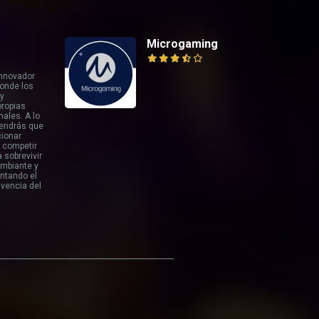
Microgaming
innovador
onde los
 y
propias
ales. A lo
 tendrás que
cionar
y competir
 sobrevivir
ambiante y
entando el
ivencia del