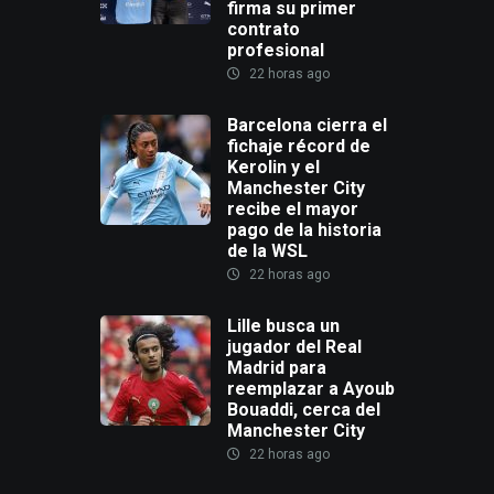
firma su primer
contrato
profesional
22 horas ago
Barcelona cierra el
fichaje récord de
Kerolin y el
Manchester City
recibe el mayor
pago de la historia
de la WSL
22 horas ago
Lille busca un
jugador del Real
Madrid para
reemplazar a Ayoub
Bouaddi, cerca del
Manchester City
22 horas ago