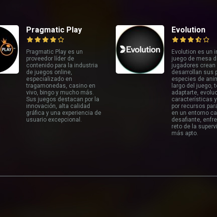
Pragmatic Play
Evolution
Pragmatic Play es un
Evolution es un 
proveedor líder de
juego de mesa d
contenido para la industria
jugadores crean
de juegos online,
desarrollan sus 
especializado en
especies de anim
tragamonedas, casino en
largo del juego,
vivo, bingo y mucho más.
adaptarte, evolu
Sus juegos destacan por la
características 
innovación, alta calidad
por recursos para
gráfica y una experiencia de
en un entorno c
usuario excepcional.
desafiante, enfr
reto de la superv
más apto.