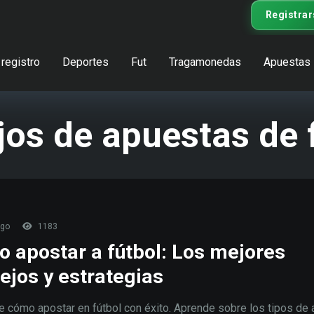
Registrar
registro
Deportes
Fut
Tragamonedas
Apuestas
jos de apuestas de 
ago
1183
 apostar a fútbol: Los mejores
ejos y estrategias
 cómo apostar en fútbol con éxito. Aprende sobre los tipos de