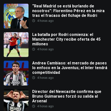
“Real Madrid se está burlando de
nosotros”: Florentino Pérez en la mira
tras el fracaso del fichaje de Rodri
4 horas ago
La batalla por Rodri comienza: el
Manchester City recibe oferta de 45
millones
4 horas ago
Andrea Cambiaso: el mercado de pases
lo enfoco en la Juventus; el Inter tendrá
competitividad
4 horas ago
Director del Newcastle confirma que
Bruno Guimaraes forzó su salida al
Arsenal
4 horas ago