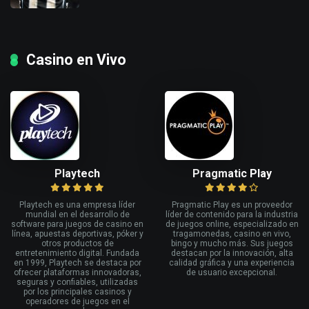
Casino en Vivo
Playtech
Pragmatic Play
Playtech es una empresa líder
Pragmatic Play es un proveedor
mundial en el desarrollo de
líder de contenido para la industria
software para juegos de casino en
de juegos online, especializado en
línea, apuestas deportivas, póker y
tragamonedas, casino en vivo,
otros productos de
bingo y mucho más. Sus juegos
entretenimiento digital. Fundada
destacan por la innovación, alta
en 1999, Playtech se destaca por
calidad gráfica y una experiencia
ofrecer plataformas innovadoras,
de usuario excepcional.
seguras y confiables, utilizadas
por los principales casinos y
operadores de juegos en el