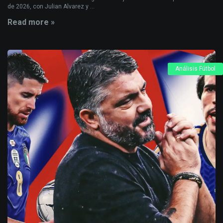
de 2026, con Julian Alvarez y ...
Read more »
Análisis Fútbol