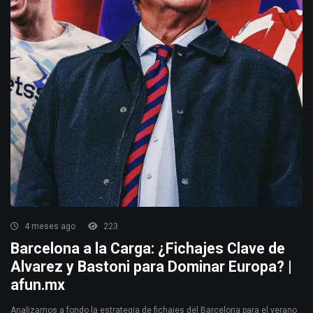
4 meses ago
223
Barcelona a la Carga: ¿Fichajes Clave de
Alvarez y Bastoni para Dominar Europa? |
afun.mx
Analizamos a fondo la estrategia de fichajes del Barcelona para el verano