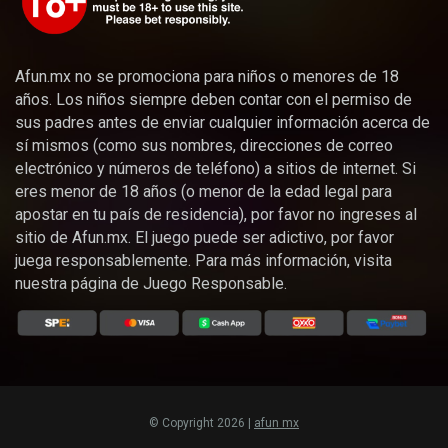
Afun.mx no se promociona para niños o menores de 18
años. Los niños siempre deben contar con el permiso de
sus padres antes de enviar cualquier información acerca de
sí mismos (como sus nombres, direcciones de correo
electrónico y números de teléfono) a sitios de internet. Si
eres menor de 18 años (o menor de la edad legal para
apostar en tu país de residencia), por favor no ingreses al
sitio de Afun.mx. El juego puede ser adictivo, por favor
juega responsablemente. Para más información, visita
nuestra página de Juego Responsable.
© Copyright 2026 |
afun mx