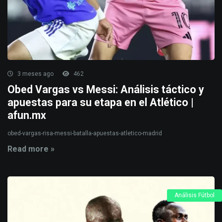
3 meses ago
462
Obed Vargas vs Messi: Análisis táctico y
apuestas para su etapa en el Atlético |
afun.mx
obed-vargas-risa-messi-batalla-apuestas-atletico-madrid
Read more »
Análisis Fútbol