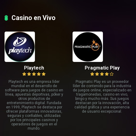
Casino en Vivo
Playtech
Pragmatic Play
Playtech es una empresa líder
Pragmatic Play es un proveedor
mundial en el desarrollo de
líder de contenido para la industria
software para juegos de casino en
de juegos online, especializado en
línea, apuestas deportivas, póker y
tragamonedas, casino en vivo,
otros productos de
bingo y mucho más. Sus juegos
entretenimiento digital. Fundada
destacan por la innovación, alta
en 1999, Playtech se destaca por
calidad gráfica y una experiencia
ofrecer plataformas innovadoras,
de usuario excepcional.
seguras y confiables, utilizadas
por los principales casinos y
operadores de juegos en el
mundo.