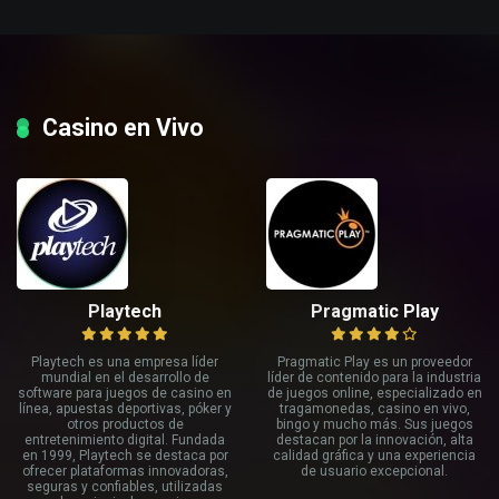
Casino en Vivo
Playtech
Pragmatic Play
Playtech es una empresa líder
Pragmatic Play es un proveedor
mundial en el desarrollo de
líder de contenido para la industria
software para juegos de casino en
de juegos online, especializado en
línea, apuestas deportivas, póker y
tragamonedas, casino en vivo,
otros productos de
bingo y mucho más. Sus juegos
entretenimiento digital. Fundada
destacan por la innovación, alta
en 1999, Playtech se destaca por
calidad gráfica y una experiencia
ofrecer plataformas innovadoras,
de usuario excepcional.
seguras y confiables, utilizadas