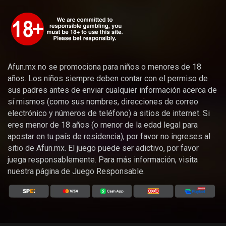
Afun.mx no se promociona para niños o menores de 18
años. Los niños siempre deben contar con el permiso de
sus padres antes de enviar cualquier información acerca de
sí mismos (como sus nombres, direcciones de correo
electrónico y números de teléfono) a sitios de internet. Si
eres menor de 18 años (o menor de la edad legal para
apostar en tu país de residencia), por favor no ingreses al
sitio de Afun.mx. El juego puede ser adictivo, por favor
juega responsablemente. Para más información, visita
nuestra página de Juego Responsable.