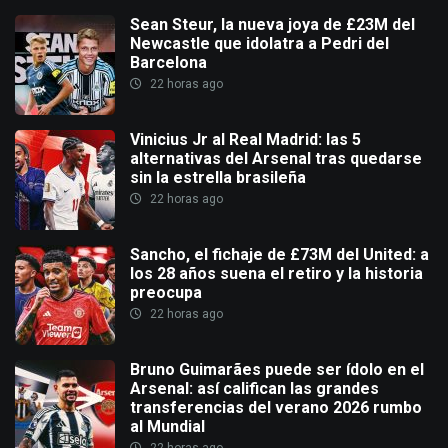
Sean Steur, la nueva joya de £23M del
Newcastle que idolatra a Pedri del
Barcelona
22 horas ago
Vinicius Jr al Real Madrid: las 5
alternativas del Arsenal tras quedarse
sin la estrella brasileña
22 horas ago
Sancho, el fichaje de £73M del United: a
los 28 años suena el retiro y la historia
preocupa
22 horas ago
Bruno Guimarães puede ser ídolo en el
Arsenal: así califican las grandes
transferencias del verano 2026 rumbo
al Mundial
22 horas ago