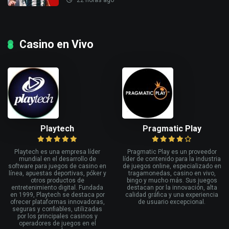
Casino en Vivo
Playtech
Pragmatic Play
Playtech es una empresa líder
Pragmatic Play es un proveedor
mundial en el desarrollo de
líder de contenido para la industria
software para juegos de casino en
de juegos online, especializado en
línea, apuestas deportivas, póker y
tragamonedas, casino en vivo,
otros productos de
bingo y mucho más. Sus juegos
entretenimiento digital. Fundada
destacan por la innovación, alta
en 1999, Playtech se destaca por
calidad gráfica y una experiencia
ofrecer plataformas innovadoras,
de usuario excepcional.
seguras y confiables, utilizadas
por los principales casinos y
operadores de juegos en el