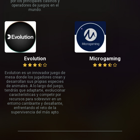
por los principales casinos y
operadores de juegos en el
mundo.
Evolution
Microgaming
Evolution es un innovador juego de
mesa donde los jugadores crean y
desarrollan sus propias especies
de animales. A lo largo del juego,
tendrás que adaptarte, evolucionar
características y competir por
recursos para sobrevivir en un
entorno cambiante y desafiante,
enfrentando el reto de la
supervivencia del más apto.