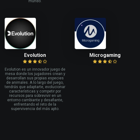
mundo.
Evolution
Microgaming
Evolution es un innovador juego de
mesa donde los jugadores crean y
desarrollan sus propias especies
de animales. A lo largo del juego,
tendrás que adaptarte, evolucionar
características y competir por
recursos para sobrevivir en un
entorno cambiante y desafiante,
enfrentando el reto de la
supervivencia del más apto.