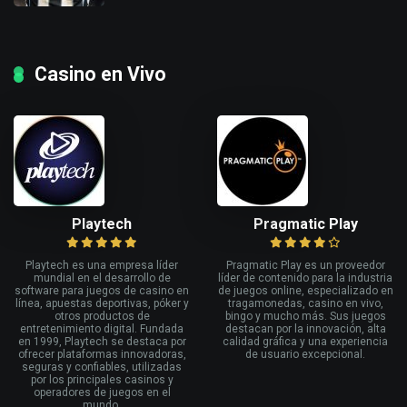
Casino en Vivo
Playtech
Pragmatic Play
Playtech es una empresa líder
Pragmatic Play es un proveedor
mundial en el desarrollo de
líder de contenido para la industria
software para juegos de casino en
de juegos online, especializado en
línea, apuestas deportivas, póker y
tragamonedas, casino en vivo,
otros productos de
bingo y mucho más. Sus juegos
entretenimiento digital. Fundada
destacan por la innovación, alta
en 1999, Playtech se destaca por
calidad gráfica y una experiencia
ofrecer plataformas innovadoras,
de usuario excepcional.
seguras y confiables, utilizadas
por los principales casinos y
operadores de juegos en el
mundo.