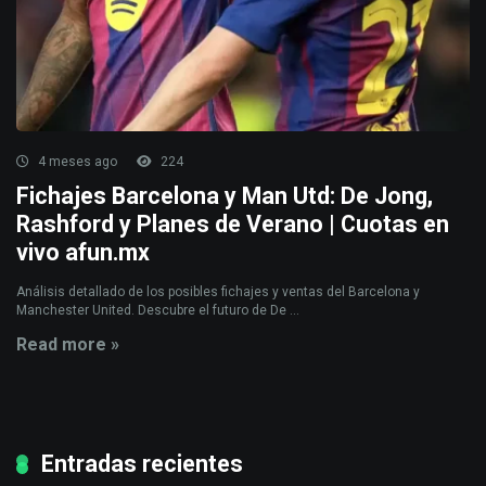
4 meses ago
224
Fichajes Barcelona y Man Utd: De Jong,
Rashford y Planes de Verano | Cuotas en
vivo afun.mx
Análisis detallado de los posibles fichajes y ventas del Barcelona y
Manchester United. Descubre el futuro de De ...
Read more »
Entradas recientes