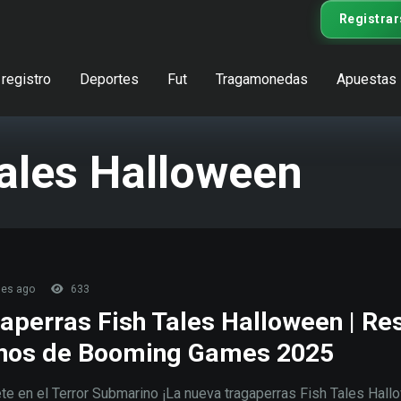
Registrar
registro
Deportes
Fut
Tragamonedas
Apuestas
Tales Halloween
es ago
633
aperras Fish Tales Halloween | Re
nos de Booming Games 2025
e en el Terror Submarino ¡La nueva tragaperras Fish Tales Hal