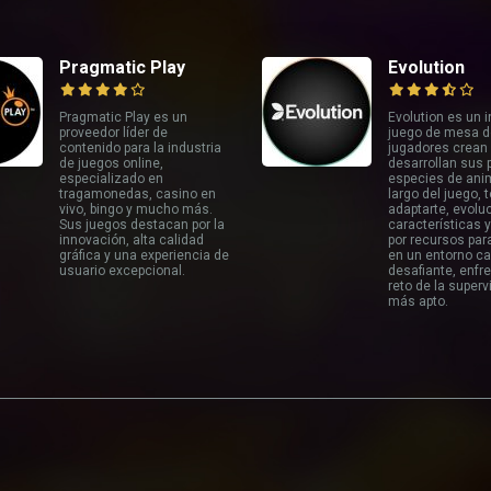
Pragmatic Play
Evolution
Pragmatic Play es un
Evolution es un 
proveedor líder de
juego de mesa d
contenido para la industria
jugadores crean
de juegos online,
desarrollan sus 
especializado en
especies de anim
tragamonedas, casino en
largo del juego,
vivo, bingo y mucho más.
adaptarte, evolu
Sus juegos destacan por la
características 
innovación, alta calidad
por recursos para
gráfica y una experiencia de
en un entorno c
usuario excepcional.
desafiante, enfr
reto de la superv
más apto.