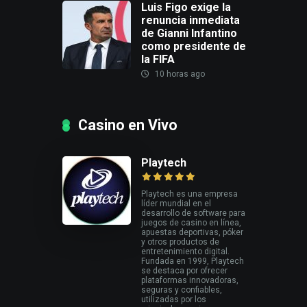
Luis Figo exige la
renuncia inmediata
de Gianni Infantino
como presidente de
la FIFA
10 horas ago
Casino en Vivo
Playtech
Playtech es una empresa
líder mundial en el
desarrollo de software para
juegos de casino en línea,
apuestas deportivas, póker
y otros productos de
entretenimiento digital.
Fundada en 1999, Playtech
se destaca por ofrecer
plataformas innovadoras,
seguras y confiables,
utilizadas por los