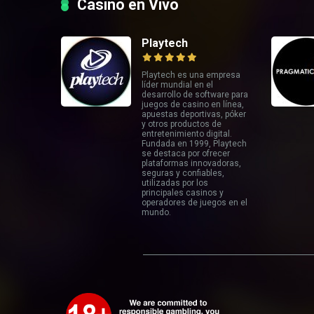
Casino en Vivo
Playtech
Playtech es una empresa
líder mundial en el
desarrollo de software para
juegos de casino en línea,
apuestas deportivas, póker
y otros productos de
entretenimiento digital.
Fundada en 1999, Playtech
se destaca por ofrecer
plataformas innovadoras,
seguras y confiables,
utilizadas por los
principales casinos y
operadores de juegos en el
mundo.